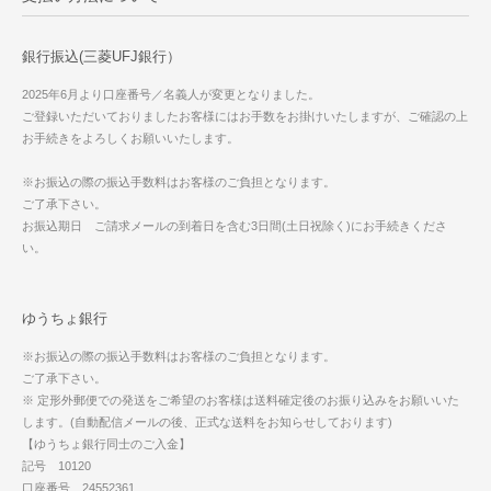
銀行振込(三菱UFJ銀行）
2025年6月より口座番号／名義人が変更となりました。
ご登録いただいておりましたお客様にはお手数をお掛けいたしますが、ご確認の上
お手続きをよろしくお願いいたします。
※お振込の際の振込手数料はお客様のご負担となります。
ご了承下さい。
お振込期日 ご請求メールの到着日を含む3日間(土日祝除く)にお手続きくださ
い。
ゆうちょ銀行
※お振込の際の振込手数料はお客様のご負担となります。
ご了承下さい。
※ 定形外郵便での発送をご希望のお客様は送料確定後のお振り込みをお願いいた
します。(自動配信メールの後、正式な送料をお知らせしております)
【ゆうちょ銀行同士のご入金】
記号 10120
口座番号 24552361