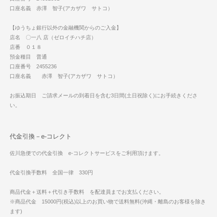
口座名義 赤澤 智子(アカザワ サトコ）
【ゆうちょ銀行以外の金融機関からのご入金】
店名 〇一八 店（ゼロイチハチ店）
店番 ０１８
預金種目 普通
口座番号 2455236
口座名義 赤澤 智子(アカザワ サトコ）
お振込期日 ご請求メールの到着日を含む3日間(土日祝除く)にお手続きくださ
い。
代金引換－e-コレクト
佐川急便での代金引換 e-コレクトサービスをご利用頂けます。
代金引換手数料 全国一律 330円
商品代金＋送料＋代引き手数料 を配達員までお支払ください。
※商品代金 15000円(税込)以上のお買い物で送料無料(沖縄・離島のお客様を除き
ます)