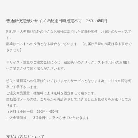
普通郵便定形外サイズ※配達日時指定不可 260～450円
割れ物・大型商品以外の小さなお荷物に対応した定形外郵便 お届けのサービスで
す。
配達はポストへの投函となる場合もございます。【お届け日時の指定は承る事がで
きません】
※サイズ・重量やご注文金額に応じ、追跡ありのクリックポスト(185円)のお届け
へご変更させて頂く場合がございます。
紛失・破損等への保障は付いておりませんサービスとなります為、ご注文の際は何
卒ご了承下さいませ。
ご注文商品重量・梱包料により送料を設定させて頂きます。
自動返信メールの後、こちらから再計算させて頂きましたお見積りをお送りしてお
ります。
（送料は全国一律 260円～450円）
ご入金確認後、 3営業日中に発送させていただきます。
支払い方法について