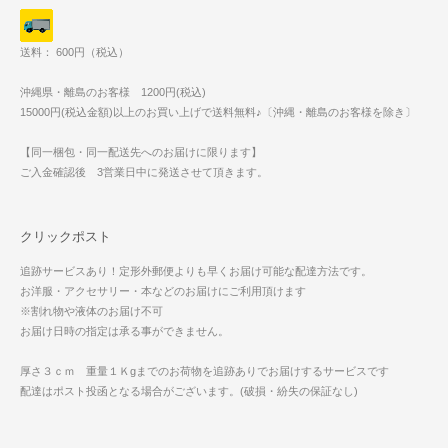
送料： 600円（税込）
沖縄県・離島のお客様 1200円(税込)
15000円(税込金額)以上のお買い上げで送料無料♪〔沖縄・離島のお客様を除き〕
【同一梱包・同一配送先へのお届けに限ります】
ご入金確認後 3営業日中に発送させて頂きます。
クリックポスト
追跡サービスあり！定形外郵便よりも早くお届け可能な配達方法です。
お洋服・アクセサリー・本などのお届けにご利用頂けます
※割れ物や液体のお届け不可
お届け日時の指定は承る事ができません。
厚さ３ｃｍ 重量１Ｋgまでのお荷物を追跡ありでお届けするサービスです
配達はポスト投函となる場合がございます。(破損・紛失の保証なし)