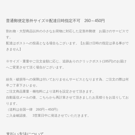
普通郵便定形外サイズ※配達日時指定不可 260～450円
割れ物・大型商品以外の小さなお荷物に対応した定形外郵便 お届けのサービスで
す。
配達はポストへの投函となる場合もございます。【お届け日時の指定は承る事がで
きません】
※サイズ・重量やご注文金額に応じ、追跡ありのクリックポスト(185円)のお届け
へご変更させて頂く場合がございます。
紛失・破損等への保障は付いておりませんサービスとなります為、ご注文の際は何
卒ご了承下さいませ。
ご注文商品重量・梱包料により送料を設定させて頂きます。
自動返信メールの後、こちらから再計算させて頂きましたお見積りをお送りしてお
ります。
（送料は全国一律 260円～450円）
ご入金確認後、 3営業日中に発送させていただきます。
支払い方法について