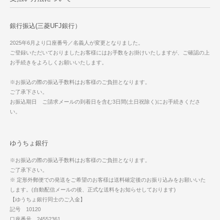
銀行振込(三菱UFJ銀行）
2025年6月より口座番号／名義人が変更となりました。
ご登録いただいておりましたお客様にはお手数をお掛けいたしますが、ご確認の上
お手続きをよろしくお願いいたします。
※お振込の際の振込手数料はお客様のご負担となります。
ご了承下さい。
お振込期日 ご請求メールの到着日を含む3日間(土日祝除く)にお手続きくださ
い。
ゆうちょ銀行
※お振込の際の振込手数料はお客様のご負担となります。
ご了承下さい。
※ 定形外郵便での発送をご希望のお客様は送料確定後のお振り込みをお願いいた
します。(自動配信メールの後、正式な送料をお知らせしております)
【ゆうちょ銀行同士のご入金】
記号 10120
口座番号 24552361