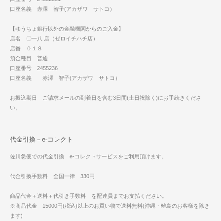
口座名義 赤澤 智子(アカザワ サトコ）
【ゆうちょ銀行以外の金融機関からのご入金】
店名 〇一八 店（ゼロイチハチ店）
店番 ０１８
預金種目 普通
口座番号 2455236
口座名義 赤澤 智子(アカザワ サトコ）
お振込期日 ご請求メールの到着日を含む3日間(土日祝除く)にお手続きくださ
い。
代金引換－e-コレクト
佐川急便での代金引換 e-コレクトサービスをご利用頂けます。
代金引換手数料 全国一律 330円
商品代金＋送料＋代引き手数料 を配達員までお支払ください。
※商品代金 15000円(税込)以上のお買い物で送料無料(沖縄・離島のお客様を除き
ます)