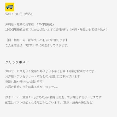
送料： 600円（税込）
沖縄県・離島のお客様 1200円(税込)
15000円(税込金額)以上のお買い上げで送料無料♪〔沖縄・離島のお客様を除き〕
【同一梱包・同一配送先へのお届けに限ります】
ご入金確認後 3営業日中に発送させて頂きます。
クリックポスト
追跡サービスあり！定形外郵便よりも早くお届け可能な配達方法です。
お洋服・アクセサリー・本などのお届けにご利用頂けます
※割れ物や液体のお届け不可
お届け日時の指定は承る事ができません。
厚さ３ｃｍ 重量１Ｋgまでのお荷物を追跡ありでお届けするサービスです
配達はポスト投函となる場合がございます。(破損・紛失の保証なし)