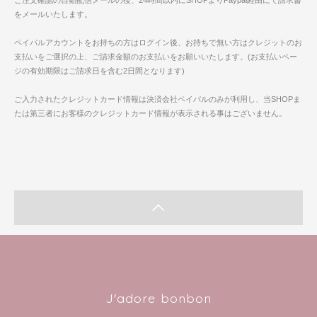
ご注文確認の自動配信メールの後、24時間以内にSHOPよりPaypal経由にて請求書
をメールいたします。
ペイパルアカウントをお持ちの方はログイン後、お持ちで無い方はクレジットのお
支払いをご選択の上、ご請求金額のお支払いをお願いいたします。(お支払いペー
ジの有効期限はご請求日を含む2日間となります)
ご入力されたクレジットカード情報は決済会社ペイパルのみが利用し、当SHOPま
たは第三者にお客様のクレジットカード情報が表示される事はございません。
J'adore bonbon