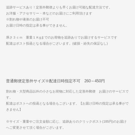
追跡サービスあり！定形外郵便よりも早くお届け可能な配達方法です。
お洋服・アクセサリー・本などのお届けにご利用頂けます
※割れ物や液体のお届け不可
お届け日時の指定は承る事ができません。
厚さ３ｃｍ 重量１Ｋgまでのお荷物を追跡ありでお届けするサービスです
配達はポスト投函となる場合がございます。(破損・紛失の保証なし)
普通郵便定形外サイズ※配達日時指定不可 260～450円
割れ物・大型商品以外の小さなお荷物に対応した定形外郵便 お届けのサービスで
す。
配達はポストへの投函となる場合もございます。【お届け日時の指定は承る事がで
きません】
※サイズ・重量やご注文金額に応じ、追跡ありのクリックポスト(185円)のお届け
へご変更させて頂く場合がございます。