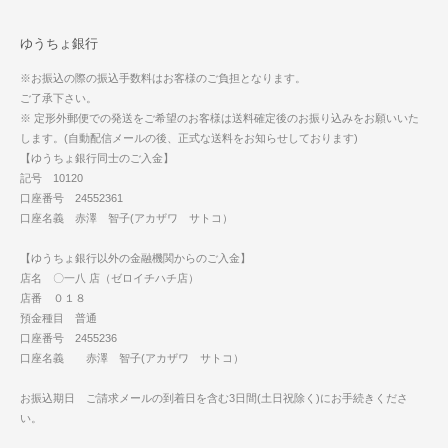
ゆうちょ銀行
※お振込の際の振込手数料はお客様のご負担となります。
ご了承下さい。
※ 定形外郵便での発送をご希望のお客様は送料確定後のお振り込みをお願いいた
します。(自動配信メールの後、正式な送料をお知らせしております)
【ゆうちょ銀行同士のご入金】
記号 10120
口座番号 24552361
口座名義 赤澤 智子(アカザワ サトコ）
【ゆうちょ銀行以外の金融機関からのご入金】
店名 〇一八 店（ゼロイチハチ店）
店番 ０１８
預金種目 普通
口座番号 2455236
口座名義 赤澤 智子(アカザワ サトコ）
お振込期日 ご請求メールの到着日を含む3日間(土日祝除く)にお手続きくださ
い。