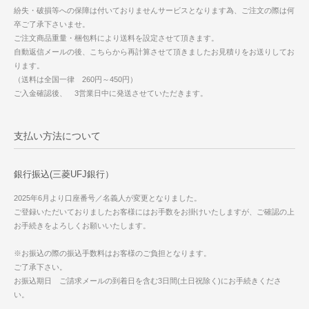
紛失・破損等への保障は付いておりませんサービスとなります為、ご注文の際は何
卒ご了承下さいませ。
ご注文商品重量・梱包料により送料を設定させて頂きます。
自動返信メールの後、こちらから再計算させて頂きましたお見積りをお送りしてお
ります。
（送料は全国一律 260円～450円）
ご入金確認後、 3営業日中に発送させていただきます。
支払い方法について
銀行振込(三菱UFJ銀行）
2025年6月より口座番号／名義人が変更となりました。
ご登録いただいておりましたお客様にはお手数をお掛けいたしますが、ご確認の上
お手続きをよろしくお願いいたします。
※お振込の際の振込手数料はお客様のご負担となります。
ご了承下さい。
お振込期日 ご請求メールの到着日を含む3日間(土日祝除く)にお手続きくださ
い。