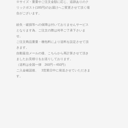
※サイズ・重量やご注文金額に応じ、追跡ありのク
リックポスト(185円)のお届けへご変更させて頂く場
合がございます。
紛失・破損等への保障は付いておりませんサービス
となります為、ご注文の際は何卒ご了承下さいま
せ。
ご注文商品重量・梱包料により送料を設定させて頂
きます。
自動返信メールの後、こちらから再計算させて頂き
ましたお見積りをお送りしております。
（送料は全国一律 260円～450円）
ご入金確認後、 3営業日中に発送させていただきま
す。