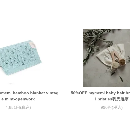
memi bamboo blanket vintag
50%OFF mymemi baby hair br
e mint-openwork
l bristles乳児湿疹
4,851円(税込)
990円(税込)