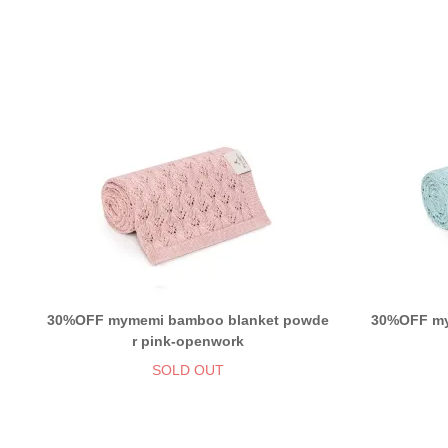
30%OFF mymemi bamboo blanket powde
30%OFF my
r pink-openwork
SOLD OUT