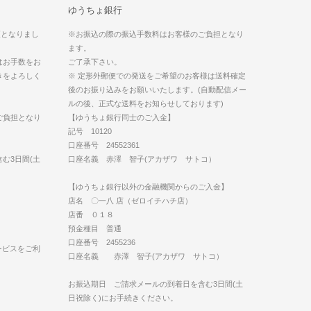
ゆうちょ銀行
更となりまし
※お振込の際の振込手数料はお客様のご負担となり
ます。
はお手数をお
ご了承下さい。
きをよろしく
※ 定形外郵便での発送をご希望のお客様は送料確定
後のお振り込みをお願いいたします。(自動配信メー
ルの後、正式な送料をお知らせしております)
ご負担となり
【ゆうちょ銀行同士のご入金】
記号 10120
口座番号 24552361
む3日間(土
口座名義 赤澤 智子(アカザワ サトコ）
【ゆうちょ銀行以外の金融機関からのご入金】
店名 〇一八 店（ゼロイチハチ店）
店番 ０１８
預金種目 普通
口座番号 2455236
ービスをご利
口座名義 赤澤 智子(アカザワ サトコ）
お振込期日 ご請求メールの到着日を含む3日間(土
日祝除く)にお手続きください。