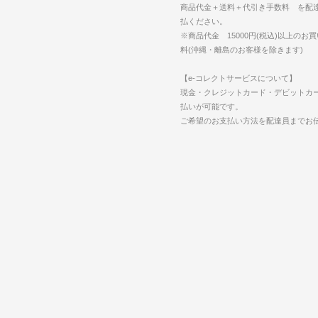
商品代金＋送料＋代引き手数料 を配
払ください。
※商品代金 15000円(税込)以上のお
料(沖縄・離島のお客様を除きます)
【e-コレクトサービスについて】
現金・クレジットカード・デビットカ
払いが可能です。
ご希望のお支払い方法を配達員までお