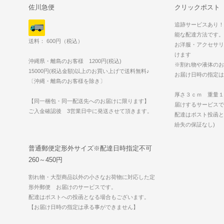
佐川急便
クリックポスト
追跡サービスあり！
能な配達方法です。
送料： 600円（税込）
お洋服・アクセサリ
けます
沖縄県・離島のお客様 1200円(税込)
※割れ物や液体のお
15000円(税込金額)以上のお買い上げで送料無料♪
お届け日時の指定は
〔沖縄・離島のお客様を除き〕
厚さ３ｃｍ 重量１
【同一梱包・同一配送先へのお届けに限ります】
届けするサービスで
ご入金確認後 3営業日中に発送させて頂きます。
配達はポスト投函と
紛失の保証なし)
普通郵便定形外サイズ※配達日時指定不可
260～450円
割れ物・大型商品以外の小さなお荷物に対応した定
形外郵便 お届けのサービスです。
配達はポストへの投函となる場合もございます。
【お届け日時の指定は承る事ができません】