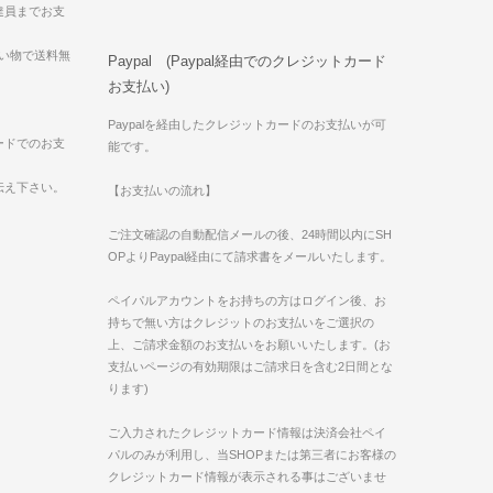
達員までお支
買い物で送料無
Paypal (Paypal経由でのクレジットカード
お支払い)
Paypalを経由したクレジットカードのお支払いが可
ードでのお支
能です。
伝え下さい。
【お支払いの流れ】
ご注文確認の自動配信メールの後、24時間以内にSH
OPよりPaypal経由にて請求書をメールいたします。
ペイパルアカウントをお持ちの方はログイン後、お
持ちで無い方はクレジットのお支払いをご選択の
上、ご請求金額のお支払いをお願いいたします。(お
支払いページの有効期限はご請求日を含む2日間とな
ります)
ご入力されたクレジットカード情報は決済会社ペイ
パルのみが利用し、当SHOPまたは第三者にお客様の
クレジットカード情報が表示される事はございませ