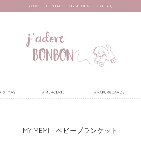
ABOUT
CONTACT
MY ACOUNT
CART(0)
RISTMAS
MERCERIE
PAPER&CARDS
MY MEMI ベビーブランケット