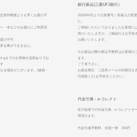
銀行振込(三菱UFJ銀行）
定形外郵便よりも早くお届け可
2025年6月より口座番号／名義人が変
た。
ー・本などのお届けにご利用頂
ご登録いただいておりましたお客様に
掛けいたしますが、ご確認の上お手続
届け不可
お願いいたします。
承る事ができません。
※お振込の際の振込手数料はお客様の
Ｋgまでのお荷物を追跡ありでお
ます。
す
ご了承下さい。
なる場合がございます。(破損・
お振込期日 ご請求メールの到着日を含
日祝除く)にお手続きください。
代金引換－e-コレクト
佐川急便での代金引換 e-コレクトサ
用頂けます。
代金引換手数料 全国一律 330円