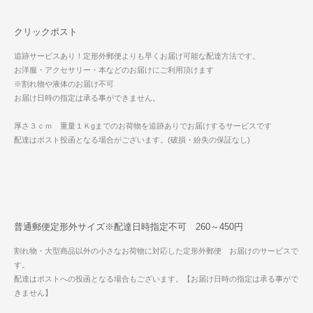
クリックポスト
追跡サービスあり！定形外郵便よりも早くお届け可能な配達方法です。
お洋服・アクセサリー・本などのお届けにご利用頂けます
※割れ物や液体のお届け不可
お届け日時の指定は承る事ができません。
厚さ３ｃｍ 重量１Ｋgまでのお荷物を追跡ありでお届けするサービスです
配達はポスト投函となる場合がございます。(破損・紛失の保証なし)
普通郵便定形外サイズ※配達日時指定不可 260～450円
割れ物・大型商品以外の小さなお荷物に対応した定形外郵便 お届けのサービスで
す。
配達はポストへの投函となる場合もございます。【お届け日時の指定は承る事がで
きません】