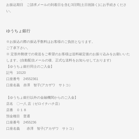
お振込期日 ご請求メールの到着日を含む3日間(土日祝除く)にお手続きくださ
い。
ゆうちょ銀行
※お振込の際の振込手数料はお客様のご負担となります。
ご了承下さい。
※ 定形外郵便での発送をご希望のお客様は送料確定後のお振り込みをお願いいた
します。(自動配信メールの後、正式な送料をお知らせしております)
【ゆうちょ銀行同士のご入金】
記号 10120
口座番号 24552361
口座名義 赤澤 智子(アカザワ サトコ）
【ゆうちょ銀行以外の金融機関からのご入金】
店名 〇一八 店（ゼロイチハチ店）
店番 ０１８
預金種目 普通
口座番号 2455236
口座名義 赤澤 智子(アカザワ サトコ）