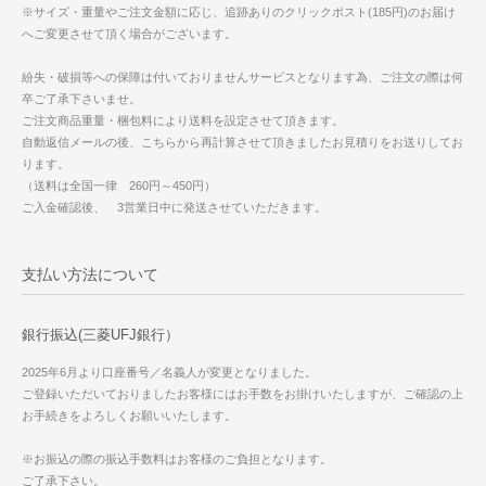
※サイズ・重量やご注文金額に応じ、追跡ありのクリックポスト(185円)のお届け
へご変更させて頂く場合がございます。
紛失・破損等への保障は付いておりませんサービスとなります為、ご注文の際は何
卒ご了承下さいませ。
ご注文商品重量・梱包料により送料を設定させて頂きます。
自動返信メールの後、こちらから再計算させて頂きましたお見積りをお送りしてお
ります。
（送料は全国一律 260円～450円）
ご入金確認後、 3営業日中に発送させていただきます。
支払い方法について
銀行振込(三菱UFJ銀行）
2025年6月より口座番号／名義人が変更となりました。
ご登録いただいておりましたお客様にはお手数をお掛けいたしますが、ご確認の上
お手続きをよろしくお願いいたします。
※お振込の際の振込手数料はお客様のご負担となります。
ご了承下さい。