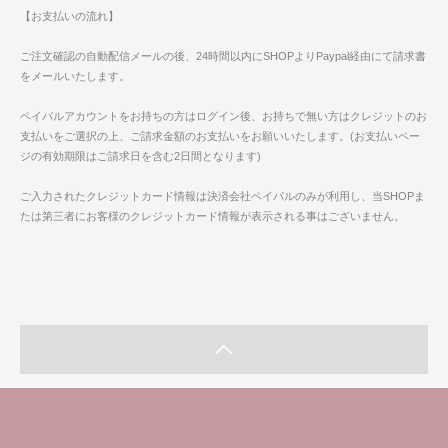
【お支払いの流れ】
ご注文確認の自動配信メールの後、24時間以内にSHOPよりPaypal経由にて請求書
をメールいたします。
ペイパルアカウントをお持ちの方はログイン後、お持ちで無い方はクレジットのお
支払いをご選択の上、ご請求金額のお支払いをお願いいたします。(お支払いペー
ジの有効期限はご請求日を含む2日間となります)
ご入力されたクレジットカード情報は決済会社ペイパルのみが利用し、当SHOPま
たは第三者にお客様のクレジットカード情報が表示される事はございません。