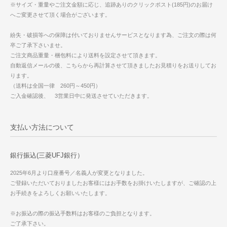
※サイズ・重量やご注文金額に応じ、追跡ありのクリックポスト(185円)のお届け
へご変更させて頂く場合がございます。
紛失・破損等への保障は付いておりませんサービスとなります為、ご注文の際は何
卒ご了承下さいませ。
ご注文商品重量・梱包料により送料を設定させて頂きます。
自動返信メールの後、こちらから再計算させて頂きましたお見積りをお送りしてお
ります。
（送料は全国一律 260円～450円）
ご入金確認後、 3営業日中に発送させていただきます。
支払い方法について
銀行振込(三菱UFJ銀行）
2025年6月より口座番号／名義人が変更となりました。
ご登録いただいておりましたお客様にはお手数をお掛けいたしますが、ご確認の上
お手続きをよろしくお願いいたします。
※お振込の際の振込手数料はお客様のご負担となります。
ご了承下さい。