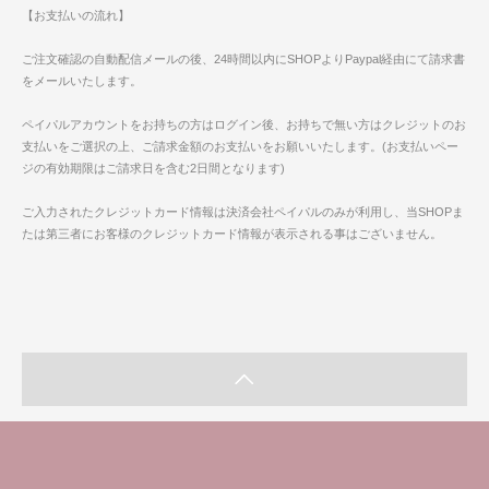
【お支払いの流れ】
ご注文確認の自動配信メールの後、24時間以内にSHOPよりPaypal経由にて請求書
をメールいたします。
ペイパルアカウントをお持ちの方はログイン後、お持ちで無い方はクレジットのお
支払いをご選択の上、ご請求金額のお支払いをお願いいたします。(お支払いペー
ジの有効期限はご請求日を含む2日間となります)
ご入力されたクレジットカード情報は決済会社ペイパルのみが利用し、当SHOPま
たは第三者にお客様のクレジットカード情報が表示される事はございません。