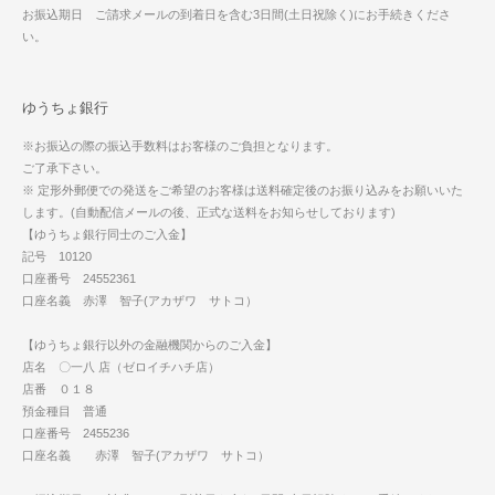
お振込期日 ご請求メールの到着日を含む3日間(土日祝除く)にお手続きくださ
い。
ゆうちょ銀行
※お振込の際の振込手数料はお客様のご負担となります。
ご了承下さい。
※ 定形外郵便での発送をご希望のお客様は送料確定後のお振り込みをお願いいた
します。(自動配信メールの後、正式な送料をお知らせしております)
【ゆうちょ銀行同士のご入金】
記号 10120
口座番号 24552361
口座名義 赤澤 智子(アカザワ サトコ）
【ゆうちょ銀行以外の金融機関からのご入金】
店名 〇一八 店（ゼロイチハチ店）
店番 ０１８
預金種目 普通
口座番号 2455236
口座名義 赤澤 智子(アカザワ サトコ）