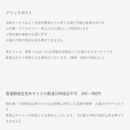
クリックポスト
追跡サービスあり！定形外郵便よりも早くお届け可能な配達方法です。
お洋服・アクセサリー・本などのお届けにご利用頂けます
※割れ物や液体のお届け不可
お届け日時の指定は承る事ができません。
厚さ３ｃｍ 重量１Ｋgまでのお荷物を追跡ありでお届けするサービスです
配達はポスト投函となる場合がございます。(破損・紛失の保証なし)
普通郵便定形外サイズ※配達日時指定不可 260～450円
割れ物・大型商品以外の小さなお荷物に対応した定形外郵便 お届けのサービスで
す。
配達はポストへの投函となる場合もございます。【お届け日時の指定は承る事がで
きません】