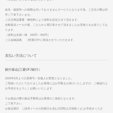
紛失・破損等への保障は付いておりませんサービスとなります為、ご注文の際は何
卒ご了承下さいませ。
ご注文商品重量・梱包料により送料を設定させて頂きます。
自動返信メールの後、こちらから再計算させて頂きましたお見積りをお送りしてお
ります。
（送料は全国一律 260円～450円）
ご入金確認後、 3営業日中に発送させていただきます。
支払い方法について
銀行振込(三菱UFJ銀行）
2025年6月より口座番号／名義人が変更となりました。
ご登録いただいておりましたお客様にはお手数をお掛けいたしますが、ご確認の上
お手続きをよろしくお願いいたします。
※お振込の際の振込手数料はお客様のご負担となります。
ご了承下さい。
お振込期日 ご請求メールの到着日を含む3日間(土日祝除く)にお手続きくださ