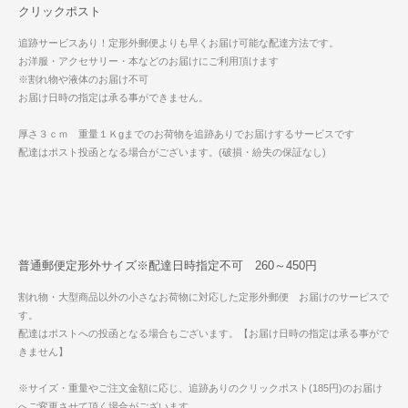
クリックポスト
追跡サービスあり！定形外郵便よりも早くお届け可能な配達方法です。
お洋服・アクセサリー・本などのお届けにご利用頂けます
※割れ物や液体のお届け不可
お届け日時の指定は承る事ができません。
厚さ３ｃｍ 重量１Ｋgまでのお荷物を追跡ありでお届けするサービスです
配達はポスト投函となる場合がございます。(破損・紛失の保証なし)
普通郵便定形外サイズ※配達日時指定不可 260～450円
割れ物・大型商品以外の小さなお荷物に対応した定形外郵便 お届けのサービスで
す。
配達はポストへの投函となる場合もございます。【お届け日時の指定は承る事がで
きません】
※サイズ・重量やご注文金額に応じ、追跡ありのクリックポスト(185円)のお届け
へご変更させて頂く場合がございます。