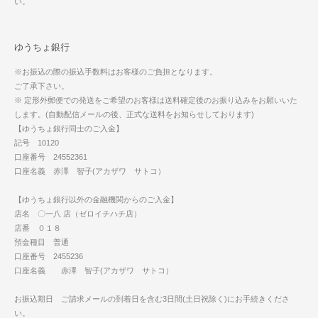
い。
ゆうちょ銀行
※お振込の際の振込手数料はお客様のご負担となります。
ご了承下さい。
※ 定形外郵便での発送をご希望のお客様は送料確定後のお振り込みをお願いいた
します。(自動配信メールの後、正式な送料をお知らせしております)
【ゆうちょ銀行同士のご入金】
記号 10120
口座番号 24552361
口座名義 赤澤 智子(アカザワ サトコ）
【ゆうちょ銀行以外の金融機関からのご入金】
店名 〇一八 店（ゼロイチハチ店）
店番 ０１８
預金種目 普通
口座番号 2455236
口座名義 赤澤 智子(アカザワ サトコ）
お振込期日 ご請求メールの到着日を含む3日間(土日祝除く)にお手続きくださ
い。