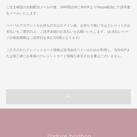
ご注文確認の自動配信メールの後、24時間以内にSHOPよりPaypal経由にて請求書
をメールいたします。
ペイパルアカウントをお持ちの方はログイン後、お持ちで無い方はクレジットのお
支払いをご選択の上、ご請求金額のお支払いをお願いいたします。(お支払いペー
ジの有効期限はご請求日を含む2日間となります)
ご入力されたクレジットカード情報は決済会社ペイパルのみが利用し、当SHOPま
たは第三者にお客様のクレジットカード情報が表示される事はございません。
J'adore bonbon