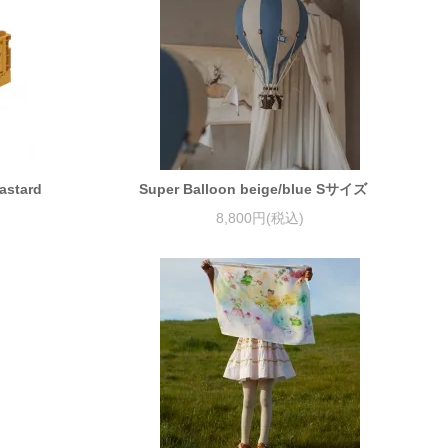
stard
Super Balloon beige/blue Sサイズ
8,800円(税込)