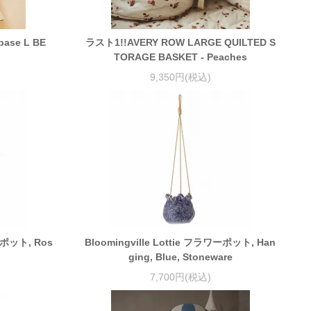
 base L BE
ラスト1!!AVERY ROW LARGE QUILTED S
TORAGE BASKET - Peaches
9,350円(税込)
ーポット, Ros
Bloomingville Lottie フラワーポット, Han
ging, Blue, Stoneware
7,700円(税込)