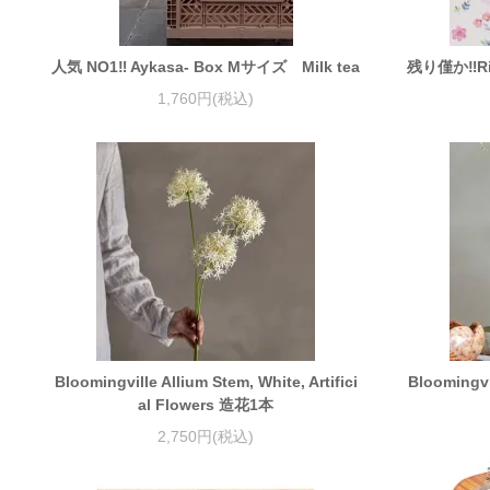
人気 NO1‼ Aykasa- Box Mサイズ Milk tea
残り僅か‼︎Rice
1,760円(税込)
Bloomingville Allium Stem, White, Artifici
Blooming
al Flowers 造花1本
2,750円(税込)