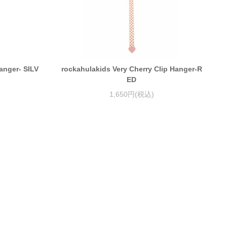
anger- SILV
rockahulakids Very Cherry Clip Hanger-R
ED
1,650円(税込)