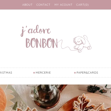
ABOUT
CONTACT
MY ACOUNT
CART(0)
RISTMAS
MERCERIE
PAPER&CARDS