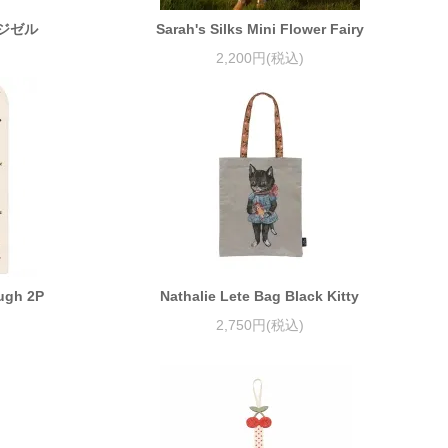
y ジゼル
Sarah's Silks Mini Flower Fairy
2,200円(税込)
augh 2P
Nathalie Lete Bag Black Kitty
2,750円(税込)