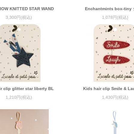
ROW KNITTED STAR WAND
Enchantmints box-tin
3,300円(税込)
1,078円(税込)
r clip glitter star liberty BL
Kids hair clip Smile & L
1,210円(税込)
1,430円(税込)