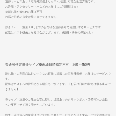
追跡サービスあり！定形外郵便よりも早くお届け可能な配達方法です。
お洋服・アクセサリー・本などのお届けにご利用頂けます
※割れ物や液体のお届け不可
お届け日時の指定は承る事ができません。
厚さ３ｃｍ 重量１Ｋgまでのお荷物を追跡ありでお届けするサービスです
配達はポスト投函となる場合がございます。(破損・紛失の保証なし)
普通郵便定形外サイズ※配達日時指定不可 260～450円
割れ物・大型商品以外の小さなお荷物に対応した定形外郵便 お届けのサービスで
す。
配達はポストへの投函となる場合もございます。【お届け日時の指定は承る事がで
きません】
※サイズ・重量やご注文金額に応じ、追跡ありのクリックポスト(185円)のお届け
へご変更させて頂く場合がございます。
紛失・破損等への保障は付いておりませんサービスとなります為、ご注文の際は何