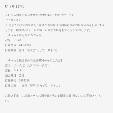
ゆうちょ銀行
※お振込の際の振込手数料はお客様のご負担となります。
ご了承下さい。
※ 定形外郵便での発送をご希望のお客様は送料確定後のお振り込みをお願いいた
します。(自動配信メールの後、正式な送料をお知らせしております)
【ゆうちょ銀行同士のご入金】
記号 10120
口座番号 24552361
口座名義 赤澤 智子(アカザワ サトコ）
【ゆうちょ銀行以外の金融機関からのご入金】
店名 〇一八 店（ゼロイチハチ店）
店番 ０１８
預金種目 普通
口座番号 2455236
口座名義 赤澤 智子(アカザワ サトコ）
お振込期日 ご請求メールの到着日を含む3日間(土日祝除く)にお手続きくださ
い。