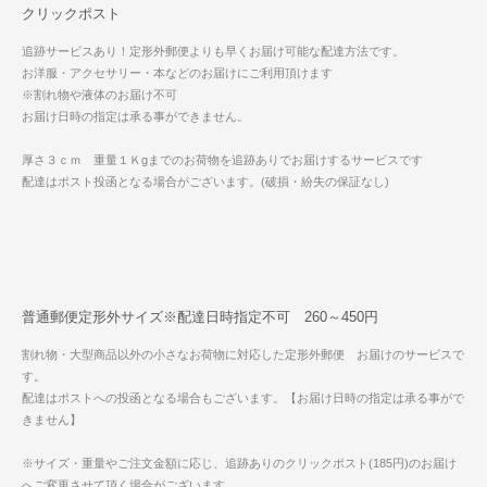
クリックポスト
追跡サービスあり！定形外郵便よりも早くお届け可能な配達方法です。
お洋服・アクセサリー・本などのお届けにご利用頂けます
※割れ物や液体のお届け不可
お届け日時の指定は承る事ができません。
厚さ３ｃｍ 重量１Ｋgまでのお荷物を追跡ありでお届けするサービスです
配達はポスト投函となる場合がございます。(破損・紛失の保証なし)
普通郵便定形外サイズ※配達日時指定不可 260～450円
割れ物・大型商品以外の小さなお荷物に対応した定形外郵便 お届けのサービスで
す。
配達はポストへの投函となる場合もございます。【お届け日時の指定は承る事がで
きません】
※サイズ・重量やご注文金額に応じ、追跡ありのクリックポスト(185円)のお届け
へご変更させて頂く場合がございます。