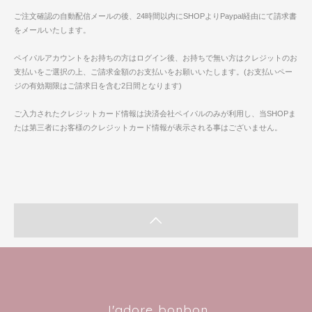
ご注文確認の自動配信メールの後、24時間以内にSHOPよりPaypal経由にて請求書
をメールいたします。
ペイパルアカウントをお持ちの方はログイン後、お持ちで無い方はクレジットのお
支払いをご選択の上、ご請求金額のお支払いをお願いいたします。(お支払いペー
ジの有効期限はご請求日を含む2日間となります)
ご入力されたクレジットカード情報は決済会社ペイパルのみが利用し、当SHOPま
たは第三者にお客様のクレジットカード情報が表示される事はございません。
J'adore bonbon