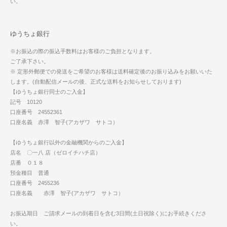
い。
ゆうちょ銀行
※お振込の際の振込手数料はお客様のご負担となります。
ご了承下さい。
※ 定形外郵便での発送をご希望のお客様は送料確定後のお振り込みをお願いいた
します。(自動配信メールの後、正式な送料をお知らせしております)
【ゆうちょ銀行同士のご入金】
記号 10120
口座番号 24552361
口座名義 赤澤 智子(アカザワ サトコ）
【ゆうちょ銀行以外の金融機関からのご入金】
店名 〇一八 店（ゼロイチハチ店）
店番 ０１８
預金種目 普通
口座番号 2455236
口座名義 赤澤 智子(アカザワ サトコ）
お振込期日 ご請求メールの到着日を含む3日間(土日祝除く)にお手続きくださ
い。