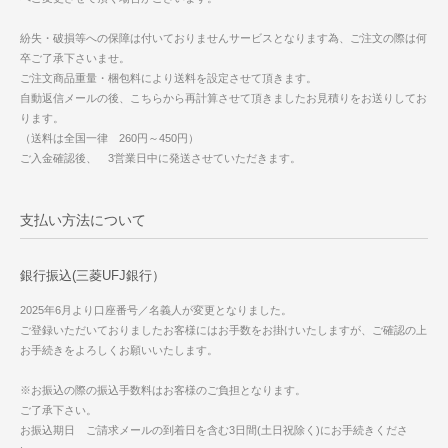
紛失・破損等への保障は付いておりませんサービスとなります為、ご注文の際は何
卒ご了承下さいませ。
ご注文商品重量・梱包料により送料を設定させて頂きます。
自動返信メールの後、こちらから再計算させて頂きましたお見積りをお送りしてお
ります。
（送料は全国一律 260円～450円）
ご入金確認後、 3営業日中に発送させていただきます。
支払い方法について
銀行振込(三菱UFJ銀行）
2025年6月より口座番号／名義人が変更となりました。
ご登録いただいておりましたお客様にはお手数をお掛けいたしますが、ご確認の上
お手続きをよろしくお願いいたします。
※お振込の際の振込手数料はお客様のご負担となります。
ご了承下さい。
お振込期日 ご請求メールの到着日を含む3日間(土日祝除く)にお手続きくださ