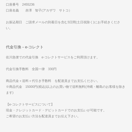
口座番号 2455236
口座名義 赤澤 智子(アカザワ サトコ）
お振込期日 ご請求メールの到着日を含む3日間(土日祝除く)にお手続きくださ
い。
代金引換－e-コレクト
佐川急便での代金引換 e-コレクトサービスをご利用頂けます。
代金引換手数料 全国一律 330円
商品代金＋送料＋代引き手数料 を配達員までお支払ください。
※商品代金 15000円(税込)以上のお買い物で送料無料(沖縄・離島のお客様を除き
ます)
【e-コレクトサービスについて】
現金・クレジットカード・デビットカードでのお支払いが可能です。
ご希望のお支払い方法を配達員までお伝え下さい。