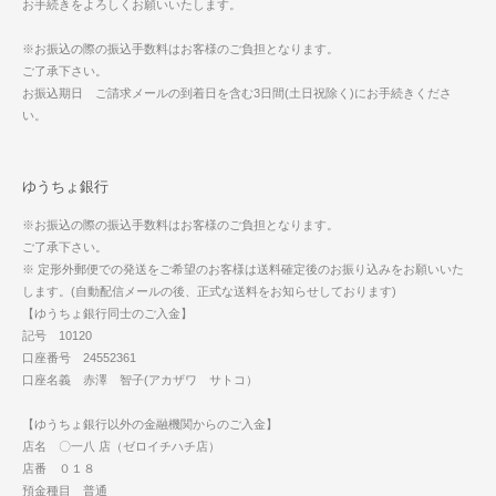
お手続きをよろしくお願いいたします。
※お振込の際の振込手数料はお客様のご負担となります。
ご了承下さい。
お振込期日 ご請求メールの到着日を含む3日間(土日祝除く)にお手続きくださ
い。
ゆうちょ銀行
※お振込の際の振込手数料はお客様のご負担となります。
ご了承下さい。
※ 定形外郵便での発送をご希望のお客様は送料確定後のお振り込みをお願いいた
します。(自動配信メールの後、正式な送料をお知らせしております)
【ゆうちょ銀行同士のご入金】
記号 10120
口座番号 24552361
口座名義 赤澤 智子(アカザワ サトコ）
【ゆうちょ銀行以外の金融機関からのご入金】
店名 〇一八 店（ゼロイチハチ店）
店番 ０１８
預金種目 普通