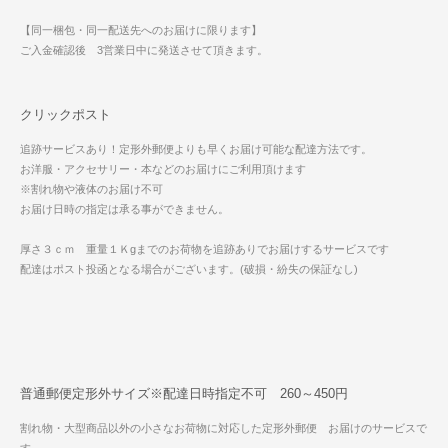
【同一梱包・同一配送先へのお届けに限ります】
ご入金確認後 3営業日中に発送させて頂きます。
クリックポスト
追跡サービスあり！定形外郵便よりも早くお届け可能な配達方法です。
お洋服・アクセサリー・本などのお届けにご利用頂けます
※割れ物や液体のお届け不可
お届け日時の指定は承る事ができません。
厚さ３ｃｍ 重量１Ｋgまでのお荷物を追跡ありでお届けするサービスです
配達はポスト投函となる場合がございます。(破損・紛失の保証なし)
普通郵便定形外サイズ※配達日時指定不可 260～450円
割れ物・大型商品以外の小さなお荷物に対応した定形外郵便 お届けのサービスで
す。