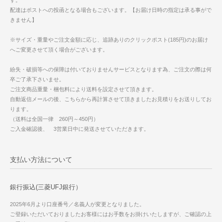
配達はポストへの投函となる場合もございます。【お届け日時の指定は承る事がで
きません】
※サイズ・重量やご注文金額に応じ、追跡ありのクリックポスト(185円)のお届け
へご変更させて頂く場合がございます。
紛失・破損等への保障は付いておりませんサービスとなります為、ご注文の際は何
卒ご了承下さいませ。
ご注文商品重量・梱包料により送料を設定させて頂きます。
自動返信メールの後、こちらから再計算させて頂きましたお見積りをお送りしてお
ります。
（送料は全国一律 260円～450円）
ご入金確認後、 3営業日中に発送させていただきます。
支払い方法について
銀行振込(三菱UFJ銀行）
2025年6月より口座番号／名義人が変更となりました。
ご登録いただいておりましたお客様にはお手数をお掛けいたしますが、ご確認の上