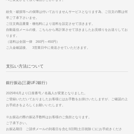
紛失・破損等への保障は付いておりませんサービスとなります為、ご注文の際は何
卒ご了承下さいませ。
ご注文商品重量・梱包料により送料を設定させて頂きます。
自動返信メールの後、こちらから再計算させて頂きましたお見積りをお送りしてお
ります。
（送料は全国一律 260円～450円）
ご入金確認後、 3営業日中に発送させていただきます。
支払い方法について
銀行振込(三菱UFJ銀行）
2025年6月より口座番号／名義人が変更となりました。
ご登録いただいておりましたお客様にはお手数をお掛けいたしますが、ご確認の上
お手続きをよろしくお願いいたします。
※お振込の際の振込手数料はお客様のご負担となります。
ご了承下さい。
お振込期日 ご請求メールの到着日を含む3日間(土日祝除く)にお手続きくださ