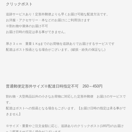
クリックポスト
追跡サービスあり！定形外郵便よりも早くお届け可能な配達方法です。
お洋服・アクセサリー・本などのお届けにご利用頂けます
※割れ物や液体のお届け不可
お届け日時の指定は承る事ができません。
厚さ３ｃｍ 重量１Ｋgまでのお荷物を追跡ありでお届けするサービスです
配達はポスト投函となる場合がございます。(破損・紛失の保証なし)
普通郵便定形外サイズ※配達日時指定不可 260～450円
割れ物・大型商品以外の小さなお荷物に対応した定形外郵便 お届けのサービスで
す。
配達はポストへの投函となる場合もございます。【お届け日時の指定は承る事がで
きません】
※サイズ・重量やご注文金額に応じ、追跡ありのクリックポスト(185円)のお届け
へご変更させて頂く場合がございます。