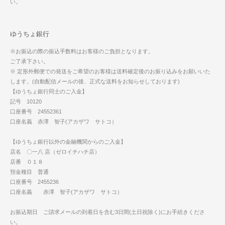
い。
ゆうちょ銀行
※お振込の際の振込手数料はお客様のご負担となります。
ご了承下さい。
※ 定形外郵便での発送をご希望のお客様は送料確定後のお振り込みをお願いいた
します。(自動配信メールの後、正式な送料をお知らせしております)
【ゆうちょ銀行同士のご入金】
記号 10120
口座番号 24552361
口座名義 赤澤 智子(アカザワ サトコ）
【ゆうちょ銀行以外の金融機関からのご入金】
店名 〇一八 店（ゼロイチハチ店）
店番 ０１８
預金種目 普通
口座番号 2455236
口座名義 赤澤 智子(アカザワ サトコ）
お振込期日 ご請求メールの到着日を含む3日間(土日祝除く)にお手続きくださ
い。