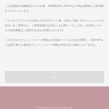
ご注文確認の自動配信メールの後、24時間以内にSHOPよりPaypal経由にて請求書
をメールいたします。
ペイパルアカウントをお持ちの方はログイン後、お持ちで無い方はクレジットのお
支払いをご選択の上、ご請求金額のお支払いをお願いいたします。(お支払いペー
ジの有効期限はご請求日を含む2日間となります)
ご入力されたクレジットカード情報は決済会社ペイパルのみが利用し、当SHOPま
たは第三者にお客様のクレジットカード情報が表示される事はございません。
J'adore bonbon