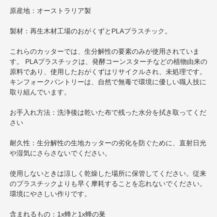
原産地：オーストラリア製
製材：再生木材工場のおがくずとPLAプラスチック。
これらのカッターでは、生分解性の要素のみが使用されていま
す。 PLAプラスチックは、発酵コーンスターチなどの植物由来の
原料であり、使用したおがくずはリサイクルされ、未処理です。
キンフォークパントリーは、自然で無毒で環境に優しい職人技に
取り組んでいます。
お手入れ方法：洗浄後は乾いた布で残った水分を拭き取ってくだ
さい
耐久性：生分解性の生地カッターの劣化を防ぐために、直射日光
や湿気にさらさないでください。
使用しないときは涼しく乾燥した場所に保管してください。従来
のプラスチックよりも早く摩耗することを忘れないでください。
環境にやさしい作りです。
含まれるもの：1x蜂と1x蜂の巣