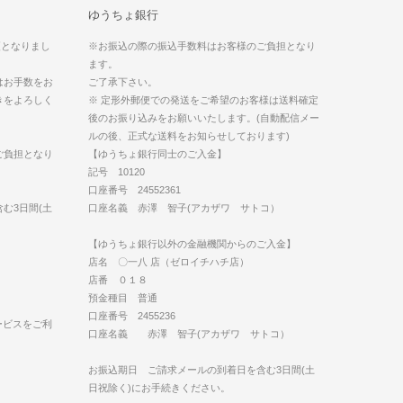
ゆうちょ銀行
更となりまし
※お振込の際の振込手数料はお客様のご負担となり
ます。
はお手数をお
ご了承下さい。
きをよろしく
※ 定形外郵便での発送をご希望のお客様は送料確定
後のお振り込みをお願いいたします。(自動配信メー
ルの後、正式な送料をお知らせしております)
ご負担となり
【ゆうちょ銀行同士のご入金】
記号 10120
口座番号 24552361
む3日間(土
口座名義 赤澤 智子(アカザワ サトコ）
【ゆうちょ銀行以外の金融機関からのご入金】
店名 〇一八 店（ゼロイチハチ店）
店番 ０１８
預金種目 普通
口座番号 2455236
ービスをご利
口座名義 赤澤 智子(アカザワ サトコ）
お振込期日 ご請求メールの到着日を含む3日間(土
日祝除く)にお手続きください。