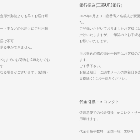
銀行振込(三菱UFJ銀行）
定形外郵便よりも早くお届け可
2025年6月より口座番号／名義人が変
た。
ー・本などのお届けにご利用頂
ご登録いただいておりましたお客様に
掛けいたしますが、ご確認の上お手続
届け不可
お願いいたします。
承る事ができません。
※お振込の際の振込手数料はお客様の
Ｋgまでのお荷物を追跡ありでお
ます。
す
ご了承下さい。
なる場合がございます。(破損・
お振込期日 ご請求メールの到着日を含
日祝除く)にお手続きください。
代金引換－e-コレクト
佐川急便での代金引換 e-コレクトサ
用頂けます。
代金引換手数料 全国一律 330円