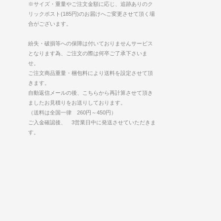
※サイズ・重量やご注文金額に応じ、追跡ありのク
リックポスト(185円)のお届けへご変更させて頂く場
合がございます。
紛失・破損等への保障は付いておりませんサービス
となります為、ご注文の際は何卒ご了承下さいま
せ。
ご注文商品重量・梱包料により送料を設定させて頂
きます。
自動返信メールの後、こちらから再計算させて頂き
ましたお見積りをお送りしております。
（送料は全国一律 260円～450円）
ご入金確認後、 3営業日中に発送させていただきま
す。