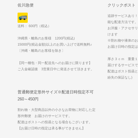
佐川急便
クリックポスト
追跡サービスあり！
能な配達方法です。
送料： 600円（税込）
お洋服・アクセサリ
けます
沖縄県・離島のお客様 1200円(税込)
※割れ物や液体のお
15000円(税込金額)以上のお買い上げで送料無料♪
お届け日時の指定は
〔沖縄・離島のお客様を除き〕
厚さ３ｃｍ 重量１
【同一梱包・同一配送先へのお届けに限ります】
届けするサービスで
ご入金確認後 3営業日中に発送させて頂きます。
配達はポスト投函と
紛失の保証なし)
普通郵便定形外サイズ※配達日時指定不可
260～450円
割れ物・大型商品以外の小さなお荷物に対応した定
形外郵便 お届けのサービスです。
配達はポストへの投函となる場合もございます。
【お届け日時の指定は承る事ができません】