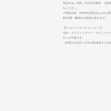
商品代金＋送料＋代引き手数料 を配
払ください。
※商品代金 15000円(税込)以上のお
料(沖縄・離島のお客様を除きます)
【e-コレクトサービスについて】
現金・クレジットカード・デビットカ
払いが可能です。
ご希望のお支払い方法を配達員までお