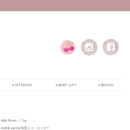
INTERIOR
BABY GIFT
BRAND
Kids Room
/
Toy
kinfolk pantry/知育エコ・カッター