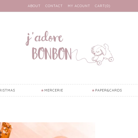
ABOUT
CONTACT
MY ACOUNT
CART(0)
RISTMAS
MERCERIE
PAPER&CARDS