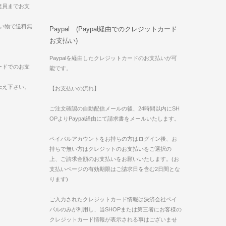
達員までお支
買い物で送料無
Paypal (Paypal経由でのクレジットカード
お支払い)
Paypalを経由したクレジットカードのお支払いが可
ードでのお支
能です。
伝え下さい。
【お支払いの流れ】
ご注文確認の自動配信メールの後、24時間以内にSH
OPよりPaypal経由にて請求書をメールいたします。
ペイパルアカウントをお持ちの方はログイン後、お
持ちで無い方はクレジットのお支払いをご選択の
上、ご請求金額のお支払いをお願いいたします。(お
支払いページの有効期限はご請求日を含む2日間とな
ります)
ご入力されたクレジットカード情報は決済会社ペイ
パルのみが利用し、当SHOPまたは第三者にお客様の
クレジットカード情報が表示される事はございませ