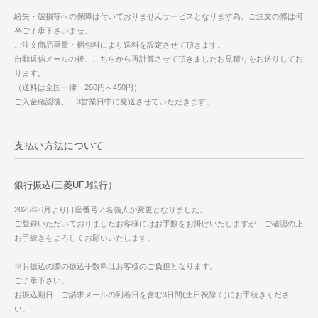
紛失・破損等への保障は付いておりませんサービスとなります為、ご注文の際は何
卒ご了承下さいませ。
ご注文商品重量・梱包料により送料を設定させて頂きます。
自動返信メールの後、こちらから再計算させて頂きましたお見積りをお送りしてお
ります。
（送料は全国一律 260円～450円）
ご入金確認後、 3営業日中に発送させていただきます。
支払い方法について
銀行振込(三菱UFJ銀行）
2025年6月より口座番号／名義人が変更となりました。
ご登録いただいておりましたお客様にはお手数をお掛けいたしますが、ご確認の上
お手続きをよろしくお願いいたします。
※お振込の際の振込手数料はお客様のご負担となります。
ご了承下さい。
お振込期日 ご請求メールの到着日を含む3日間(土日祝除く)にお手続きくださ
い。