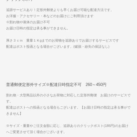
追跡サービスあり！定形外郵便よりも早くお届け可能な配達方法です。
お洋服・アクセサリー・本などのお届けにご利用頂けます
※割れ物や液体のお届け不可
お届け日時の指定は承る事ができません。
厚さ３ｃｍ 重量１Ｋgまでのお荷物を追跡ありでお届けするサービスです
配達はポスト投函となる場合がございます。(破損・紛失の保証なし)
普通郵便定形外サイズ※配達日時指定不可 260～450円
割れ物・大型商品以外の小さなお荷物に対応した定形外郵便 お届けのサービスで
す。
配達はポストへの投函となる場合もございます。【お届け日時の指定は承る事がで
きません】
※サイズ・重量やご注文金額に応じ、追跡ありのクリックポスト(185円)のお届け
へご変更させて頂く場合がございます。