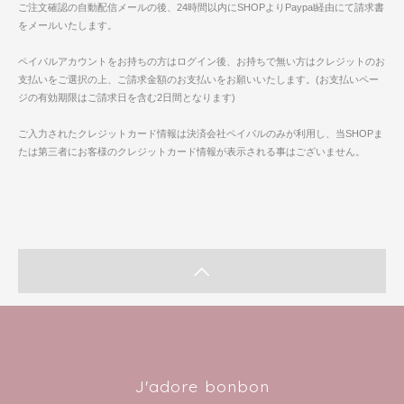
ご注文確認の自動配信メールの後、24時間以内にSHOPよりPaypal経由にて請求書
をメールいたします。
ペイパルアカウントをお持ちの方はログイン後、お持ちで無い方はクレジットのお
支払いをご選択の上、ご請求金額のお支払いをお願いいたします。(お支払いペー
ジの有効期限はご請求日を含む2日間となります)
ご入力されたクレジットカード情報は決済会社ペイパルのみが利用し、当SHOPま
たは第三者にお客様のクレジットカード情報が表示される事はございません。
J'adore bonbon