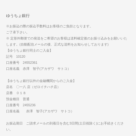
ゆうちょ銀行
※お振込の際の振込手数料はお客様のご負担となります。
ご了承下さい。
※ 定形外郵便での発送をご希望のお客様は送料確定後のお振り込みをお願いいた
します。(自動配信メールの後、正式な送料をお知らせしております)
【ゆうちょ銀行同士のご入金】
記号 10120
口座番号 24552361
口座名義 赤澤 智子(アカザワ サトコ）
【ゆうちょ銀行以外の金融機関からのご入金】
店名 〇一八 店（ゼロイチハチ店）
店番 ０１８
預金種目 普通
口座番号 2455236
口座名義 赤澤 智子(アカザワ サトコ）
お振込期日 ご請求メールの到着日を含む3日間(土日祝除く)にお手続きくださ
い。