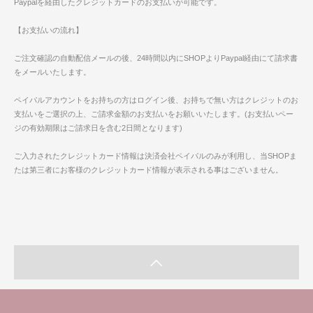
Paypalを経由したクレジットカードのお支払いが可能です。
【お支払いの流れ】
ご注文確認の自動配信メールの後、24時間以内にSHOPよりPaypal経由にて請求書
をメールいたします。
ペイパルアカウントをお持ちの方はログイン後、お持ちで無い方はクレジットのお
支払いをご選択の上、ご請求金額のお支払いをお願いいたします。(お支払いペー
ジの有効期限はご請求日を含む2日間となります)
ご入力されたクレジットカード情報は決済会社ペイパルのみが利用し、当SHOPま
たは第三者にお客様のクレジットカード情報が表示される事はございません。