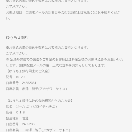
※お振込の際の振込手数料はお客様のご負担となります。
ご了承下さい。
お振込期日 ご請求メールの到着日を含む3日間(土日祝除く)にお手続きくださ
い。
ゆうちょ銀行
※お振込の際の振込手数料はお客様のご負担となります。
ご了承下さい。
※ 定形外郵便での発送をご希望のお客様は送料確定後のお振り込みをお願いいた
します。(自動配信メールの後、正式な送料をお知らせしております)
【ゆうちょ銀行同士のご入金】
記号 10120
口座番号 24552361
口座名義 赤澤 智子(アカザワ サトコ）
【ゆうちょ銀行以外の金融機関からのご入金】
店名 〇一八 店（ゼロイチハチ店）
店番 ０１８
預金種目 普通
口座番号 2455236
口座名義 赤澤 智子(アカザワ サトコ）