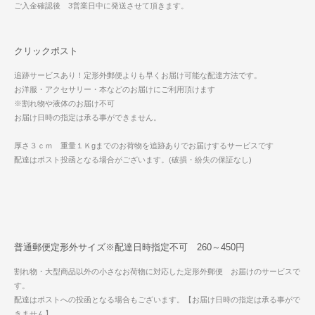
ご入金確認後 3営業日中に発送させて頂きます。
クリックポスト
追跡サービスあり！定形外郵便よりも早くお届け可能な配達方法です。
お洋服・アクセサリー・本などのお届けにご利用頂けます
※割れ物や液体のお届け不可
お届け日時の指定は承る事ができません。
厚さ３ｃｍ 重量１Ｋgまでのお荷物を追跡ありでお届けするサービスです
配達はポスト投函となる場合がございます。(破損・紛失の保証なし)
普通郵便定形外サイズ※配達日時指定不可 260～450円
割れ物・大型商品以外の小さなお荷物に対応した定形外郵便 お届けのサービスで
す。
配達はポストへの投函となる場合もございます。【お届け日時の指定は承る事がで
きません】