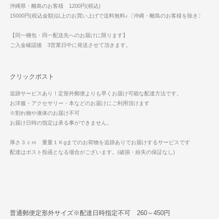
沖縄県・離島のお客様 1200円(税込)
15000円(税込金額)以上のお買い上げで送料無料♪〔沖縄・離島のお客様を除き〕
【同一梱包・同一配送先へのお届けに限ります】
ご入金確認後 3営業日中に発送させて頂きます。
クリックポスト
追跡サービスあり！定形外郵便よりも早くお届け可能な配達方法です。
お洋服・アクセサリー・本などのお届けにご利用頂けます
※割れ物や液体のお届け不可
お届け日時の指定は承る事ができません。
厚さ３ｃｍ 重量１Ｋgまでのお荷物を追跡ありでお届けするサービスです
配達はポスト投函となる場合がございます。(破損・紛失の保証なし)
普通郵便定形外サイズ※配達日時指定不可 260～450円