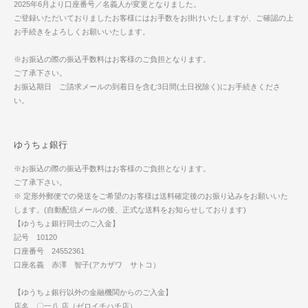
2025年6月より口座番号／名義人が変更となりました。
ご登録いただいておりましたお客様にはお手数をお掛けいたしますが、ご確認の上
お手続きをよろしくお願いいたします。
※お振込の際の振込手数料はお客様のご負担となります。
ご了承下さい。
お振込期日 ご請求メールの到着日を含む3日間(土日祝除く)にお手続きくださ
い。
ゆうちょ銀行
※お振込の際の振込手数料はお客様のご負担となります。
ご了承下さい。
※ 定形外郵便での発送をご希望のお客様は送料確定後のお振り込みをお願いいた
します。(自動配信メールの後、正式な送料をお知らせしております)
【ゆうちょ銀行同士のご入金】
記号 10120
口座番号 24552361
口座名義 赤澤 智子(アカザワ サトコ）
【ゆうちょ銀行以外の金融機関からのご入金】
店名 〇一八 店（ゼロイチハチ店）