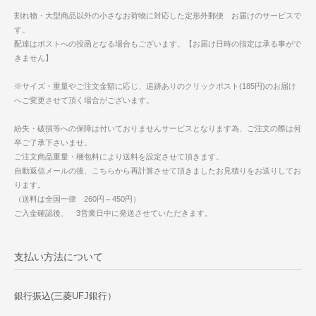
割れ物・大型商品以外の小さなお荷物に対応した定形外郵便 お届けのサービスで
す。
配達はポストへの投函となる場合もございます。【お届け日時の指定は承る事がで
きません】
※サイズ・重量やご注文金額に応じ、追跡ありのクリックポスト(185円)のお届け
へご変更させて頂く場合がございます。
紛失・破損等への保障は付いておりませんサービスとなります為、ご注文の際は何
卒ご了承下さいませ。
ご注文商品重量・梱包料により送料を設定させて頂きます。
自動返信メールの後、こちらから再計算させて頂きましたお見積りをお送りしてお
ります。
（送料は全国一律 260円～450円）
ご入金確認後、 3営業日中に発送させていただきます。
支払い方法について
銀行振込(三菱UFJ銀行）