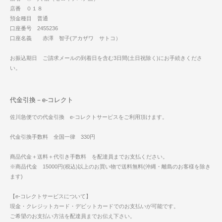
店番 ０１８
預金種目 普通
口座番号 2455236
口座名義 赤澤 智子(アカザワ サトコ）
お振込期日 ご請求メールの到着日を含む3日間(土日祝除く)にお手続きくださ
い。
代金引換－e-コレクト
佐川急便での代金引換 e-コレクトサービスをご利用頂けます。
代金引換手数料 全国一律 330円
商品代金＋送料＋代引き手数料 を配達員までお支払ください。
※商品代金 15000円(税込)以上のお買い物で送料無料(沖縄・離島のお客様を除き
ます)
【e-コレクトサービスについて】
現金・クレジットカード・デビットカードでのお支払いが可能です。
ご希望のお支払い方法を配達員までお伝え下さい。