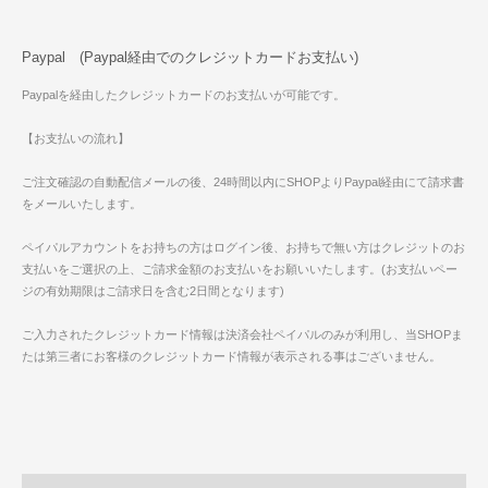
Paypal (Paypal経由でのクレジットカードお支払い)
Paypalを経由したクレジットカードのお支払いが可能です。
【お支払いの流れ】
ご注文確認の自動配信メールの後、24時間以内にSHOPよりPaypal経由にて請求書
をメールいたします。
ペイパルアカウントをお持ちの方はログイン後、お持ちで無い方はクレジットのお
支払いをご選択の上、ご請求金額のお支払いをお願いいたします。(お支払いペー
ジの有効期限はご請求日を含む2日間となります)
ご入力されたクレジットカード情報は決済会社ペイパルのみが利用し、当SHOPま
たは第三者にお客様のクレジットカード情報が表示される事はございません。