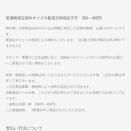
普通郵便定形外サイズ※配達日時指定不可 260～450円
割れ物・大型商品以外の小さなお荷物に対応した定形外郵便 お届けのサービスで
す。
配達はポストへの投函となる場合もございます。【お届け日時の指定は承る事がで
きません】
※サイズ・重量やご注文金額に応じ、追跡ありのクリックポスト(185円)のお届け
へご変更させて頂く場合がございます。
紛失・破損等への保障は付いておりませんサービスとなります為、ご注文の際は何
卒ご了承下さいませ。
ご注文商品重量・梱包料により送料を設定させて頂きます。
自動返信メールの後、こちらから再計算させて頂きましたお見積りをお送りしてお
ります。
（送料は全国一律 260円～450円）
ご入金確認後、 3営業日中に発送させていただきます。
支払い方法について