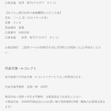
口座名義 赤澤 智子(アカザワ サトコ）
【ゆうちょ銀行以外の金融機関からのご入金】
店名 〇一八 店（ゼロイチハチ店）
店番 ０１８
預金種目 普通
口座番号 2455236
口座名義 赤澤 智子(アカザワ サトコ）
お振込期日 ご請求メールの到着日を含む3日間(土日祝除く)にお手続きくださ
い。
代金引換－e-コレクト
佐川急便での代金引換 e-コレクトサービスをご利用頂けます。
代金引換手数料 全国一律 330円
商品代金＋送料＋代引き手数料 を配達員までお支払ください。
※商品代金 15000円(税込)以上のお買い物で送料無料(沖縄・離島のお客様を除き
ます)