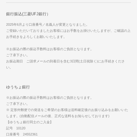
銀行振込(三菱UFJ銀行）
2025年6月より口座番号／名義人が変更となりました。
ご登録いただいておりましたお客様にはお手数をお掛けいたしますが、ご確認の上
お手続きをよろしくお願いいたします。
※お振込の際の振込手数料はお客様のご負担となります。
ご了承下さい。
お振込期日 ご請求メールの到着日を含む3日間(土日祝除く)にお手続きくださ
い。
ゆうちょ銀行
※お振込の際の振込手数料はお客様のご負担となります。
ご了承下さい。
※ 定形外郵便での発送をご希望のお客様は送料確定後のお振り込みをお願いいた
します。(自動配信メールの後、正式な送料をお知らせしております)
【ゆうちょ銀行同士のご入金】
記号 10120
口座番号 24552361