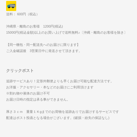
送料： 600円（税込）
沖縄県・離島のお客様 1200円(税込)
15000円(税込金額)以上のお買い上げで送料無料♪〔沖縄・離島のお客様を除き〕
【同一梱包・同一配送先へのお届けに限ります】
ご入金確認後 3営業日中に発送させて頂きます。
クリックポスト
追跡サービスあり！定形外郵便よりも早くお届け可能な配達方法です。
お洋服・アクセサリー・本などのお届けにご利用頂けます
※割れ物や液体のお届け不可
お届け日時の指定は承る事ができません。
厚さ３ｃｍ 重量１Ｋgまでのお荷物を追跡ありでお届けするサービスです
配達はポスト投函となる場合がございます。(破損・紛失の保証なし)