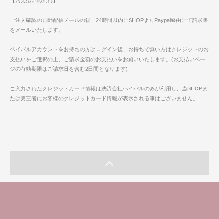
【お支払いの流れ】
ご注文確認の自動配信メールの後、24時間以内にSHOPよりPaypal経由にて請求書
をメールいたします。
ペイパルアカウントをお持ちの方はログイン後、お持ちで無い方はクレジットのお
支払いをご選択の上、ご請求金額のお支払いをお願いいたします。(お支払いペー
ジの有効期限はご請求日を含む2日間となります)
ご入力されたクレジットカード情報は決済会社ペイパルのみが利用し、当SHOPま
たは第三者にお客様のクレジットカード情報が表示される事はございません。