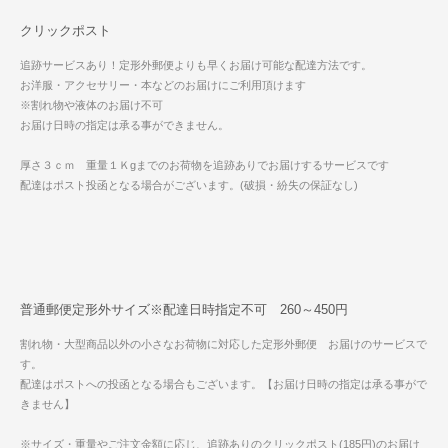
クリックポスト
追跡サービスあり！定形外郵便よりも早くお届け可能な配達方法です。
お洋服・アクセサリー・本などのお届けにご利用頂けます
※割れ物や液体のお届け不可
お届け日時の指定は承る事ができません。
厚さ３ｃｍ 重量１Ｋgまでのお荷物を追跡ありでお届けするサービスです
配達はポスト投函となる場合がございます。(破損・紛失の保証なし)
普通郵便定形外サイズ※配達日時指定不可 260～450円
割れ物・大型商品以外の小さなお荷物に対応した定形外郵便 お届けのサービスで
す。
配達はポストへの投函となる場合もございます。【お届け日時の指定は承る事がで
きません】
※サイズ・重量やご注文金額に応じ、追跡ありのクリックポスト(185円)のお届け