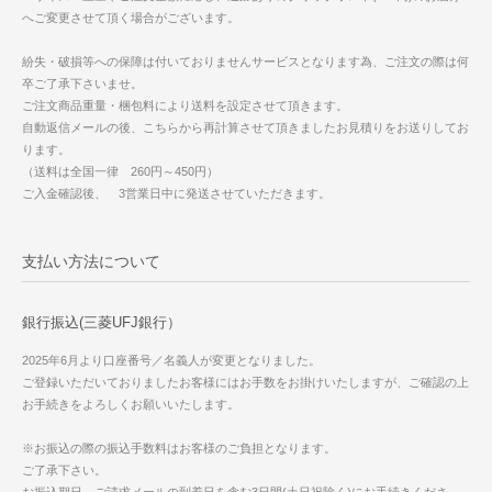
へご変更させて頂く場合がございます。
紛失・破損等への保障は付いておりませんサービスとなります為、ご注文の際は何
卒ご了承下さいませ。
ご注文商品重量・梱包料により送料を設定させて頂きます。
自動返信メールの後、こちらから再計算させて頂きましたお見積りをお送りしてお
ります。
（送料は全国一律 260円～450円）
ご入金確認後、 3営業日中に発送させていただきます。
支払い方法について
銀行振込(三菱UFJ銀行）
2025年6月より口座番号／名義人が変更となりました。
ご登録いただいておりましたお客様にはお手数をお掛けいたしますが、ご確認の上
お手続きをよろしくお願いいたします。
※お振込の際の振込手数料はお客様のご負担となります。
ご了承下さい。
お振込期日 ご請求メールの到着日を含む3日間(土日祝除く)にお手続きくださ