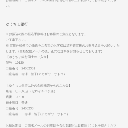
い。
ゆうちょ銀行
※お振込の際の振込手数料はお客様のご負担となります。
ご了承下さい。
※ 定形外郵便での発送をご希望のお客様は送料確定後のお振り込みをお願いいた
します。(自動配信メールの後、正式な送料をお知らせしております)
【ゆうちょ銀行同士のご入金】
記号 10120
口座番号 24552361
口座名義 赤澤 智子(アカザワ サトコ）
【ゆうちょ銀行以外の金融機関からのご入金】
店名 〇一八 店（ゼロイチハチ店）
店番 ０１８
預金種目 普通
口座番号 2455236
口座名義 赤澤 智子(アカザワ サトコ）
お振込期日 ご請求メールの到着日を含む3日間(土日祝除く)にお手続きくださ