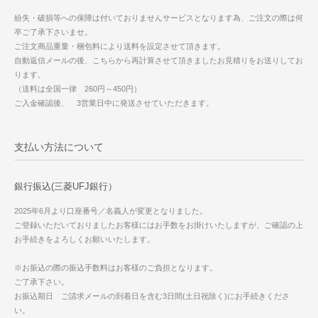
紛失・破損等への保障は付いておりませんサービスとなります為、ご注文の際は何
卒ご了承下さいませ。
ご注文商品重量・梱包料により送料を設定させて頂きます。
自動返信メールの後、こちらから再計算させて頂きましたお見積りをお送りしてお
ります。
（送料は全国一律 260円～450円）
ご入金確認後、 3営業日中に発送させていただきます。
支払い方法について
銀行振込(三菱UFJ銀行）
2025年6月より口座番号／名義人が変更となりました。
ご登録いただいておりましたお客様にはお手数をお掛けいたしますが、ご確認の上
お手続きをよろしくお願いいたします。
※お振込の際の振込手数料はお客様のご負担となります。
ご了承下さい。
お振込期日 ご請求メールの到着日を含む3日間(土日祝除く)にお手続きくださ
い。