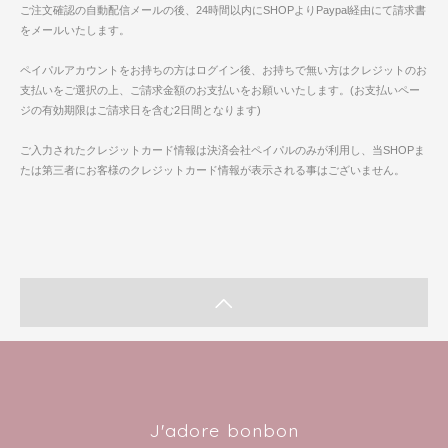
ご注文確認の自動配信メールの後、24時間以内にSHOPよりPaypal経由にて請求書
をメールいたします。
ペイパルアカウントをお持ちの方はログイン後、お持ちで無い方はクレジットのお
支払いをご選択の上、ご請求金額のお支払いをお願いいたします。(お支払いペー
ジの有効期限はご請求日を含む2日間となります)
ご入力されたクレジットカード情報は決済会社ペイパルのみが利用し、当SHOPま
たは第三者にお客様のクレジットカード情報が表示される事はございません。
J'adore bonbon