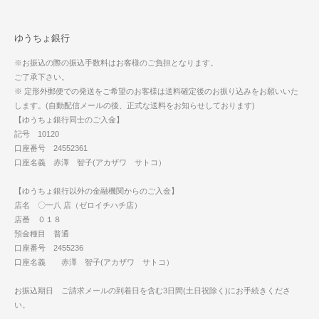
ゆうちょ銀行
※お振込の際の振込手数料はお客様のご負担となります。
ご了承下さい。
※ 定形外郵便での発送をご希望のお客様は送料確定後のお振り込みをお願いいた
します。(自動配信メールの後、正式な送料をお知らせしております)
【ゆうちょ銀行同士のご入金】
記号 10120
口座番号 24552361
口座名義 赤澤 智子(アカザワ サトコ）
【ゆうちょ銀行以外の金融機関からのご入金】
店名 〇一八 店（ゼロイチハチ店）
店番 ０１８
預金種目 普通
口座番号 2455236
口座名義 赤澤 智子(アカザワ サトコ）
お振込期日 ご請求メールの到着日を含む3日間(土日祝除く)にお手続きくださ
い。