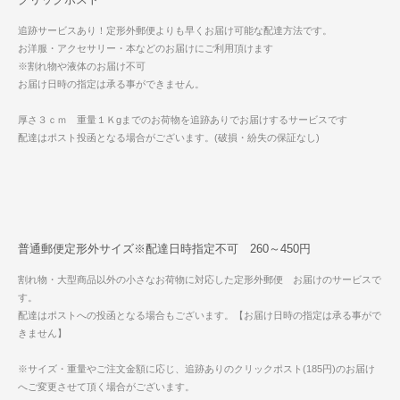
追跡サービスあり！定形外郵便よりも早くお届け可能な配達方法です。
お洋服・アクセサリー・本などのお届けにご利用頂けます
※割れ物や液体のお届け不可
お届け日時の指定は承る事ができません。
厚さ３ｃｍ 重量１Ｋgまでのお荷物を追跡ありでお届けするサービスです
配達はポスト投函となる場合がございます。(破損・紛失の保証なし)
普通郵便定形外サイズ※配達日時指定不可 260～450円
割れ物・大型商品以外の小さなお荷物に対応した定形外郵便 お届けのサービスで
す。
配達はポストへの投函となる場合もございます。【お届け日時の指定は承る事がで
きません】
※サイズ・重量やご注文金額に応じ、追跡ありのクリックポスト(185円)のお届け
へご変更させて頂く場合がございます。