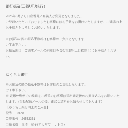
銀行振込(三菱UFJ銀行）
2025年6月より口座番号／名義人が変更となりました。
ご登録いただいておりましたお客様にはお手数をお掛けいたしますが、ご確認の上
お手続きをよろしくお願いいたします。
※お振込の際の振込手数料はお客様のご負担となります。
ご了承下さい。
お振込期日 ご請求メールの到着日を含む3日間(土日祝除く)にお手続きくださ
い。
ゆうちょ銀行
※お振込の際の振込手数料はお客様のご負担となります。
ご了承下さい。
※ 定形外郵便での発送をご希望のお客様は送料確定後のお振り込みをお願いいた
します。(自動配信メールの後、正式な送料をお知らせしております)
【ゆうちょ銀行同士のご入金】
記号 10120
口座番号 24552361
口座名義 赤澤 智子(アカザワ サトコ）