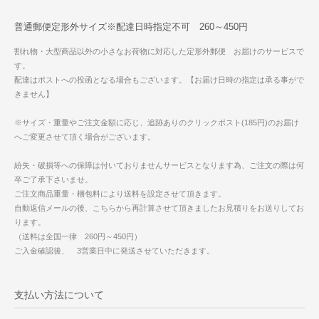
普通郵便定形外サイズ※配達日時指定不可 260～450円
割れ物・大型商品以外の小さなお荷物に対応した定形外郵便 お届けのサービスで
す。
配達はポストへの投函となる場合もございます。【お届け日時の指定は承る事がで
きません】
※サイズ・重量やご注文金額に応じ、追跡ありのクリックポスト(185円)のお届け
へご変更させて頂く場合がございます。
紛失・破損等への保障は付いておりませんサービスとなります為、ご注文の際は何
卒ご了承下さいませ。
ご注文商品重量・梱包料により送料を設定させて頂きます。
自動返信メールの後、こちらから再計算させて頂きましたお見積りをお送りしてお
ります。
（送料は全国一律 260円～450円）
ご入金確認後、 3営業日中に発送させていただきます。
支払い方法について