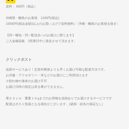
送料： 600円（税込）
沖縄県・離島のお客様 1200円(税込)
15000円(税込金額)以上のお買い上げで送料無料♪〔沖縄・離島のお客様を除き〕
【同一梱包・同一配送先へのお届けに限ります】
ご入金確認後 3営業日中に発送させて頂きます。
クリックポスト
追跡サービスあり！定形外郵便よりも早くお届け可能な配達方法です。
お洋服・アクセサリー・本などのお届けにご利用頂けます
※割れ物や液体のお届け不可
お届け日時の指定は承る事ができません。
厚さ３ｃｍ 重量１Ｋgまでのお荷物を追跡ありでお届けするサービスです
配達はポスト投函となる場合がございます。(破損・紛失の保証なし)