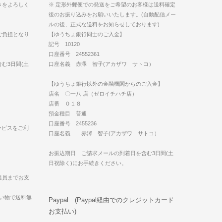
きをよろしく
※ 定形外郵便での発送をご希望のお客様は送料確定
後のお振り込みをお願いいたします。(自動配信メー
ルの後、正式な送料をお知らせしております)
ご負担となり
【ゆうちょ銀行同士のご入金】
記号 10120
口座番号 24552361
む3日間(土
口座名義 赤澤 智子(アカザワ サトコ）
【ゆうちょ銀行以外の金融機関からのご入金】
店名 〇一八 店（ゼロイチハチ店）
店番 ０１８
預金種目 普通
口座番号 2455236
ービスをご利
口座名義 赤澤 智子(アカザワ サトコ）
お振込期日 ご請求メールの到着日を含む3日間(土
日祝除く)にお手続きください。
達員までお支
買い物で送料無
Paypal (Paypal経由でのクレジットカード
お支払い)