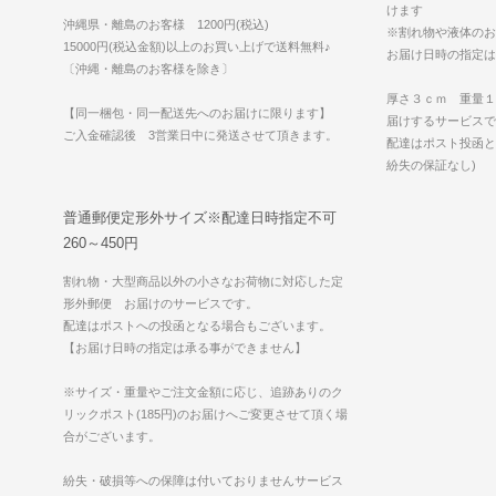
けます
沖縄県・離島のお客様 1200円(税込)
※割れ物や液体のお
15000円(税込金額)以上のお買い上げで送料無料♪
お届け日時の指定は
〔沖縄・離島のお客様を除き〕
厚さ３ｃｍ 重量１
【同一梱包・同一配送先へのお届けに限ります】
届けするサービスで
ご入金確認後 3営業日中に発送させて頂きます。
配達はポスト投函と
紛失の保証なし)
普通郵便定形外サイズ※配達日時指定不可
260～450円
割れ物・大型商品以外の小さなお荷物に対応した定
形外郵便 お届けのサービスです。
配達はポストへの投函となる場合もございます。
【お届け日時の指定は承る事ができません】
※サイズ・重量やご注文金額に応じ、追跡ありのク
リックポスト(185円)のお届けへご変更させて頂く場
合がございます。
紛失・破損等への保障は付いておりませんサービス