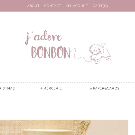
ABOUT
CONTACT
MY ACOUNT
CART(0)
RISTMAS
MERCERIE
PAPER&CARDS