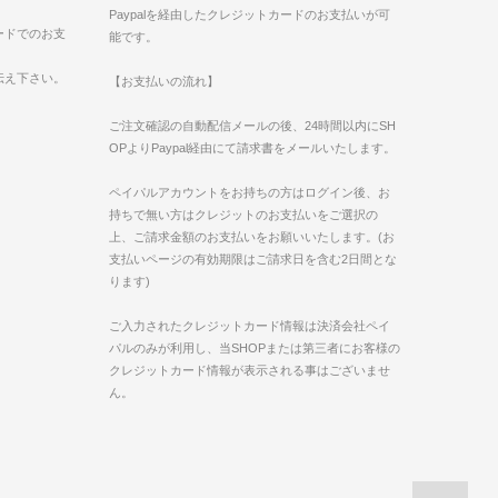
Paypalを経由したクレジットカードのお支払いが可
ードでのお支
能です。
伝え下さい。
【お支払いの流れ】
ご注文確認の自動配信メールの後、24時間以内にSH
OPよりPaypal経由にて請求書をメールいたします。
ペイパルアカウントをお持ちの方はログイン後、お
持ちで無い方はクレジットのお支払いをご選択の
上、ご請求金額のお支払いをお願いいたします。(お
支払いページの有効期限はご請求日を含む2日間とな
ります)
ご入力されたクレジットカード情報は決済会社ペイ
パルのみが利用し、当SHOPまたは第三者にお客様の
クレジットカード情報が表示される事はございませ
ん。