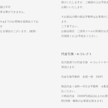
掛けいたしますが、ご確認の上お手続
届け不可
お願いいたします。
承る事ができません。
※お振込の際の振込手数料はお客様の
Ｋgまでのお荷物を追跡ありでお
ます。
す
ご了承下さい。
なる場合がございます。(破損・
お振込期日 ご請求メールの到着日を含
日祝除く)にお手続きください。
代金引換－e-コレクト
佐川急便での代金引換 e-コレクトサ
用頂けます。
代金引換手数料 全国一律 330円
商品代金＋送料＋代引き手数料 を配
払ください。
※商品代金 15000円(税込)以上のお
料(沖縄・離島のお客様を除きます)