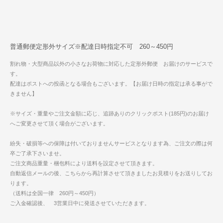
普通郵便定形外サイズ※配達日時指定不可 260～450円
割れ物・大型商品以外の小さなお荷物に対応した定形外郵便 お届けのサービスで
す。
配達はポストへの投函となる場合もございます。【お届け日時の指定は承る事がで
きません】
※サイズ・重量やご注文金額に応じ、追跡ありのクリックポスト(185円)のお届け
へご変更させて頂く場合がございます。
紛失・破損等への保障は付いておりませんサービスとなります為、ご注文の際は何
卒ご了承下さいませ。
ご注文商品重量・梱包料により送料を設定させて頂きます。
自動返信メールの後、こちらから再計算させて頂きましたお見積りをお送りしてお
ります。
（送料は全国一律 260円～450円）
ご入金確認後、 3営業日中に発送させていただきます。