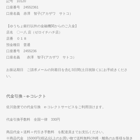
記号 10120
口座番号 24552361
口座名義 赤澤 智子(アカザワ サトコ）
【ゆうちょ銀行以外の金融機関からのご入金】
店名 〇一八 店（ゼロイチハチ店）
店番 ０１８
預金種目 普通
口座番号 2455236
口座名義 赤澤 智子(アカザワ サトコ）
お振込期日 ご請求メールの到着日を含む3日間(土日祝除く)にお手続きくださ
い。
代金引換－e-コレクト
佐川急便での代金引換 e-コレクトサービスをご利用頂けます。
代金引換手数料 全国一律 330円
商品代金＋送料＋代引き手数料 を配達員までお支払ください。
※商品代金 15000円(税込)以上のお買い物で送料無料(沖縄・離島のお客様を除き