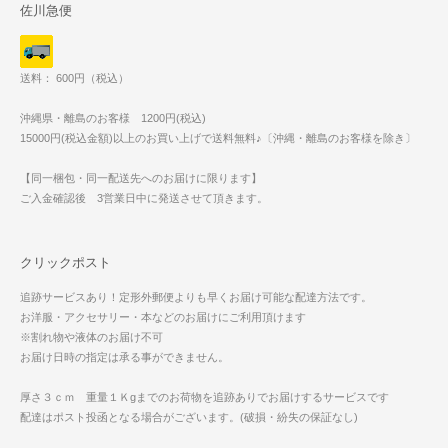
佐川急便
送料： 600円（税込）
沖縄県・離島のお客様 1200円(税込)
15000円(税込金額)以上のお買い上げで送料無料♪〔沖縄・離島のお客様を除き〕
【同一梱包・同一配送先へのお届けに限ります】
ご入金確認後 3営業日中に発送させて頂きます。
クリックポスト
追跡サービスあり！定形外郵便よりも早くお届け可能な配達方法です。
お洋服・アクセサリー・本などのお届けにご利用頂けます
※割れ物や液体のお届け不可
お届け日時の指定は承る事ができません。
厚さ３ｃｍ 重量１Ｋgまでのお荷物を追跡ありでお届けするサービスです
配達はポスト投函となる場合がございます。(破損・紛失の保証なし)