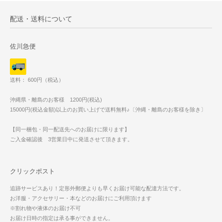
配送・送料について
佐川急便
送料： 600円（税込）
沖縄県・離島のお客様 1200円(税込)
15000円(税込金額)以上のお買い上げで送料無料♪〔沖縄・離島のお客様を除き〕
【同一梱包・同一配送先へのお届けに限ります】
ご入金確認後 3営業日中に発送させて頂きます。
クリックポスト
追跡サービスあり！定形外郵便よりも早くお届け可能な配達方法です。
お洋服・アクセサリー・本などのお届けにご利用頂けます
※割れ物や液体のお届け不可
お届け日時の指定は承る事ができません。