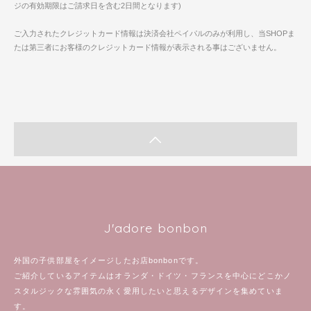
ジの有効期限はご請求日を含む2日間となります)
ご入力されたクレジットカード情報は決済会社ペイパルのみが利用し、当SHOPま
たは第三者にお客様のクレジットカード情報が表示される事はございません。
J'adore bonbon
外国の子供部屋をイメージしたお店bonbonです。
ご紹介しているアイテムはオランダ・ドイツ・フランスを中心にどこかノ
スタルジックな雰囲気の永く愛用したいと思えるデザインを集めていま
す。