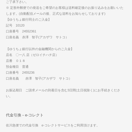
ご了承下さい。
※ 定形外郵便での発送をご希望のお客様は送料確定後のお振り込みをお願いいた
します。(自動配信メールの後、正式な送料をお知らせしております)
【ゆうちょ銀行同士のご入金】
記号 10120
口座番号 24552361
口座名義 赤澤 智子(アカザワ サトコ）
【ゆうちょ銀行以外の金融機関からのご入金】
店名 〇一八 店（ゼロイチハチ店）
店番 ０１８
預金種目 普通
口座番号 2455236
口座名義 赤澤 智子(アカザワ サトコ）
お振込期日 ご請求メールの到着日を含む3日間(土日祝除く)にお手続きくださ
い。
代金引換－e-コレクト
佐川急便での代金引換 e-コレクトサービスをご利用頂けます。