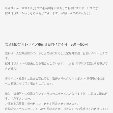
厚さ３ｃｍ 重量１Ｋgまでのお荷物を追跡ありでお届けするサービスです
配達はポスト投函となる場合がございます。(破損・紛失の保証なし)
普通郵便定形外サイズ※配達日時指定不可 260～450円
割れ物・大型商品以外の小さなお荷物に対応した定形外郵便 お届けのサービスで
す。
配達はポストへの投函となる場合もございます。【お届け日時の指定は承る事がで
きません】
※サイズ・重量やご注文金額に応じ、追跡ありのクリックポスト(185円)のお届け
へご変更させて頂く場合がございます。
紛失・破損等への保障は付いておりませんサービスとなります為、ご注文の際は何
卒ご了承下さいませ。
ご注文商品重量・梱包料により送料を設定させて頂きます。
自動返信メールの後、こちらから再計算させて頂きましたお見積りをお送りしてお