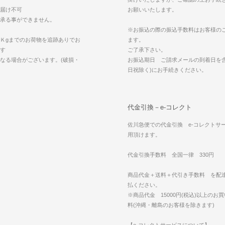
届け不可
お願いいたします。
承る事ができません。
※お振込の際の振込手数料はお客様の
Ｋgまでのお荷物を追跡ありでお
ます。
す
ご了承下さい。
なる場合がございます。(破損・
お振込期日 ご請求メールの到着日を含
日祝除く)にお手続きください。
代金引換－e-コレクト
佐川急便での代金引換 e-コレクトサ
用頂けます。
代金引換手数料 全国一律 330円
商品代金＋送料＋代引き手数料 を配
払ください。
※商品代金 15000円(税込)以上のお
料(沖縄・離島のお客様を除きます)
【e-コレクトサービスについて】