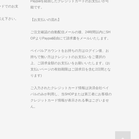
Paypalを経由したクレジットカードのお支払いが可
ードでのお支
能です。
伝え下さい。
【お支払いの流れ】
ご注文確認の自動配信メールの後、24時間以内にSH
OPよりPaypal経由にて請求書をメールいたします。
ペイパルアカウントをお持ちの方はログイン後、お
持ちで無い方はクレジットのお支払いをご選択の
上、ご請求金額のお支払いをお願いいたします。(お
支払いページの有効期限はご請求日を含む2日間とな
ります)
ご入力されたクレジットカード情報は決済会社ペイ
パルのみが利用し、当SHOPまたは第三者にお客様の
クレジットカード情報が表示される事はございませ
ん。