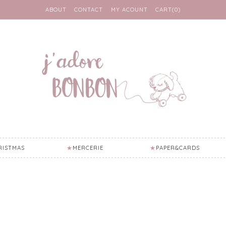
ABOUT
CONTACT
MY ACOUNT
CART(0)
RISTMAS
MERCERIE
PAPER&CARDS