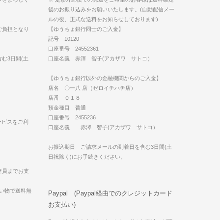
後のお振り込みをお願いいたします。(自動配信メー
ルの後、正式な送料をお知らせしております)
ご負担となり
【ゆうちょ銀行同士のご入金】
記号 10120
口座番号 24552361
む3日間(土
口座名義 赤澤 智子(アカザワ サトコ）
【ゆうちょ銀行以外の金融機関からのご入金】
店名 〇一八 店（ゼロイチハチ店）
店番 ０１８
預金種目 普通
口座番号 2455236
ービスをご利
口座名義 赤澤 智子(アカザワ サトコ）
お振込期日 ご請求メールの到着日を含む3日間(土
日祝除く)にお手続きください。
達員までお支
買い物で送料無
Paypal (Paypal経由でのクレジットカード
お支払い)