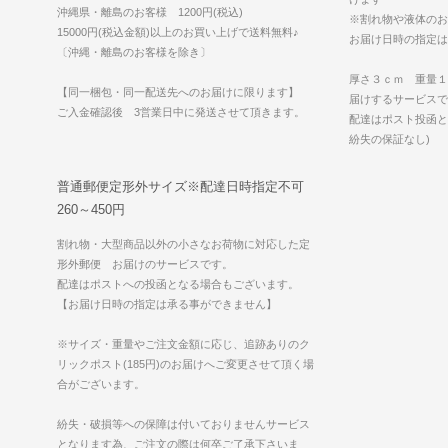
沖縄県・離島のお客様 1200円(税込)
※割れ物や液体のお
15000円(税込金額)以上のお買い上げで送料無料♪
お届け日時の指定は
〔沖縄・離島のお客様を除き〕
厚さ３ｃｍ 重量１
【同一梱包・同一配送先へのお届けに限ります】
届けするサービスで
ご入金確認後 3営業日中に発送させて頂きます。
配達はポスト投函と
紛失の保証なし)
普通郵便定形外サイズ※配達日時指定不可
260～450円
割れ物・大型商品以外の小さなお荷物に対応した定
形外郵便 お届けのサービスです。
配達はポストへの投函となる場合もございます。
【お届け日時の指定は承る事ができません】
※サイズ・重量やご注文金額に応じ、追跡ありのク
リックポスト(185円)のお届けへご変更させて頂く場
合がございます。
紛失・破損等への保障は付いておりませんサービス
となります為、ご注文の際は何卒ご了承下さいま