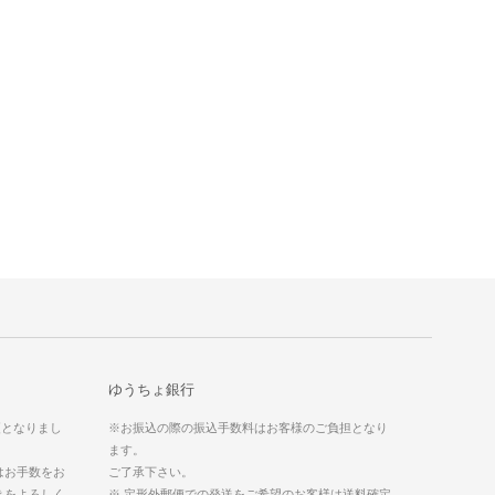
ゆうちょ銀行
更となりまし
※お振込の際の振込手数料はお客様のご負担となり
ます。
はお手数をお
ご了承下さい。
きをよろしく
※ 定形外郵便での発送をご希望のお客様は送料確定