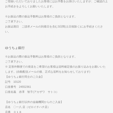
ご登録いただいておりましたお客様にはお手数をお掛けいたしますが、ご確認の上
お手続きをよろしくお願いいたします。
※お振込の際の振込手数料はお客様のご負担となります。
ご了承下さい。
お振込期日 ご請求メールの到着日を含む3日間(土日祝除く)にお手続きくださ
い。
ゆうちょ銀行
※お振込の際の振込手数料はお客様のご負担となります。
ご了承下さい。
※ 定形外郵便での発送をご希望のお客様は送料確定後のお振り込みをお願いいた
します。(自動配信メールの後、正式な送料をお知らせしております)
【ゆうちょ銀行同士のご入金】
記号 10120
口座番号 24552361
口座名義 赤澤 智子(アカザワ サトコ）
【ゆうちょ銀行以外の金融機関からのご入金】
店名 〇一八 店（ゼロイチハチ店）
店番 ０１８