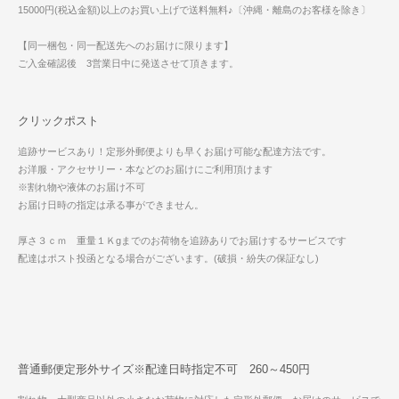
15000円(税込金額)以上のお買い上げで送料無料♪〔沖縄・離島のお客様を除き〕
【同一梱包・同一配送先へのお届けに限ります】
ご入金確認後 3営業日中に発送させて頂きます。
クリックポスト
追跡サービスあり！定形外郵便よりも早くお届け可能な配達方法です。
お洋服・アクセサリー・本などのお届けにご利用頂けます
※割れ物や液体のお届け不可
お届け日時の指定は承る事ができません。
厚さ３ｃｍ 重量１Ｋgまでのお荷物を追跡ありでお届けするサービスです
配達はポスト投函となる場合がございます。(破損・紛失の保証なし)
普通郵便定形外サイズ※配達日時指定不可 260～450円