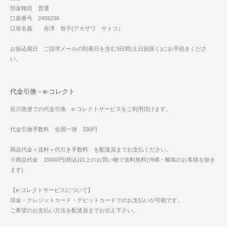
預金種目 普通
口座番号 2455236
口座名義 赤澤 智子(アカザワ サトコ）
お振込期日 ご請求メールの到着日を含む3日間(土日祝除く)にお手続きくださ
い。
代金引換－e-コレクト
佐川急便での代金引換 e-コレクトサービスをご利用頂けます。
代金引換手数料 全国一律 330円
商品代金＋送料＋代引き手数料 を配達員までお支払ください。
※商品代金 15000円(税込)以上のお買い物で送料無料(沖縄・離島のお客様を除き
ます)
【e-コレクトサービスについて】
現金・クレジットカード・デビットカードでのお支払いが可能です。
ご希望のお支払い方法を配達員までお伝え下さい。