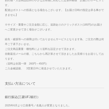
割れ物・大型商品以外の小さなお荷物に対応した定形外郵便 お届けのサービスで
す。
配達はポストへの投函となる場合もございます。【お届け日時の指定は承る事がで
きません】
※サイズ・重量やご注文金額に応じ、追跡ありのクリックポスト(185円)のお届け
へご変更させて頂く場合がございます。
紛失・破損等への保障は付いておりませんサービスとなります為、ご注文の際は何
卒ご了承下さいませ。
ご注文商品重量・梱包料により送料を設定させて頂きます。
自動返信メールの後、こちらから再計算させて頂きましたお見積りをお送りしてお
ります。
（送料は全国一律 260円～450円）
ご入金確認後、 3営業日中に発送させていただきます。
支払い方法について
銀行振込(三菱UFJ銀行）
2025年6月より口座番号／名義人が変更となりました。