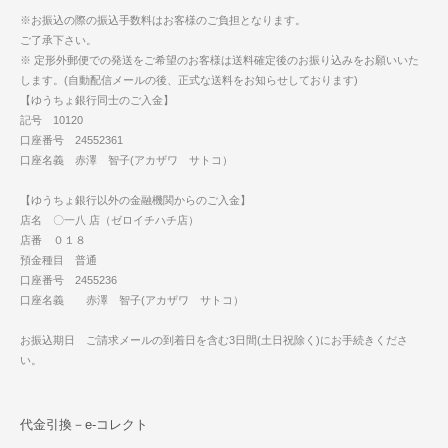
※お振込の際の振込手数料はお客様のご負担となります。
ご了承下さい。
※ 定形外郵便での発送をご希望のお客様は送料確定後のお振り込みをお願いいた
します。(自動配信メールの後、正式な送料をお知らせしております)
【ゆうちょ銀行同士のご入金】
記号 10120
口座番号 24552361
口座名義 赤澤 智子(アカザワ サトコ）
【ゆうちょ銀行以外の金融機関からのご入金】
店名 〇一八 店（ゼロイチハチ店）
店番 ０１８
預金種目 普通
口座番号 2455236
口座名義 赤澤 智子(アカザワ サトコ）
お振込期日 ご請求メールの到着日を含む3日間(土日祝除く)にお手続きくださ
い。
代金引換－e-コレクト