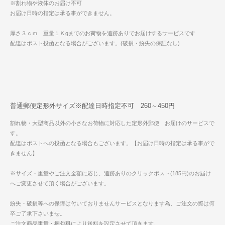
※割れ物や液体のお届け不可
お届け日時の指定は承る事ができません。
厚さ３ｃｍ 重量１Ｋgまでのお荷物を追跡ありでお届けするサービスです
配達はポスト投函となる場合がございます。(破損・紛失の保証なし)
普通郵便定形外サイズ※配達日時指定不可 260～450円
割れ物・大型商品以外の小さなお荷物に対応した定形外郵便 お届けのサービスで
す。
配達はポストへの投函となる場合もございます。【お届け日時の指定は承る事がで
きません】
※サイズ・重量やご注文金額に応じ、追跡ありのクリックポスト(185円)のお届け
へご変更させて頂く場合がございます。
紛失・破損等への保障は付いておりませんサービスとなります為、ご注文の際は何
卒ご了承下さいませ。
ご注文商品重量・梱包料により送料を設定させて頂きます。