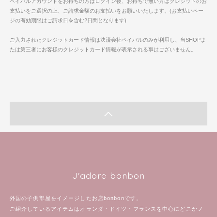
ペイパルアカウントをお持ちの方はログイン後、お持ちで無い方はクレジットのお
支払いをご選択の上、ご請求金額のお支払いをお願いいたします。(お支払いペー
ジの有効期限はご請求日を含む2日間となります)
ご入力されたクレジットカード情報は決済会社ペイパルのみが利用し、当SHOPま
たは第三者にお客様のクレジットカード情報が表示される事はございません。
J'adore bonbon
外国の子供部屋をイメージしたお店bonbonです。
ご紹介しているアイテムはオランダ・ドイツ・フランスを中心にどこかノ