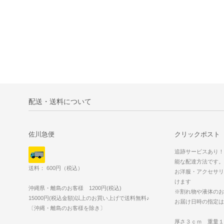
配送・送料について
佐川急便
クリックポスト
追跡サービスあり！
能な配達方法です。
送料： 600円（税込）
お洋服・アクセサリ
けます
沖縄県・離島のお客様 1200円(税込)
※割れ物や液体のお
15000円(税込金額)以上のお買い上げで送料無料♪
お届け日時の指定は
〔沖縄・離島のお客様を除き〕
厚さ３ｃｍ 重量１