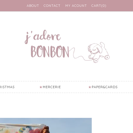
ABOUT
CONTACT
MY ACOUNT
CART(0)
RISTMAS
MERCERIE
PAPER&CARDS