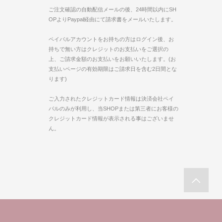
ご注文確認の自動配信メールの後、24時間以内にSH
OPよりPaypal経由にて請求書をメールいたします。
ペイパルアカウントをお持ちの方はログイン後、お
持ちで無い方はクレジットのお支払いをご選択の
上、ご請求金額のお支払いをお願いいたします。(お
支払いページの有効期限はご請求日を含む2日間とな
ります)
ご入力されたクレジットカード情報は決済会社ペイ
パルのみが利用し、当SHOPまたは第三者にお客様の
クレジットカード情報が表示される事はございませ
ん。