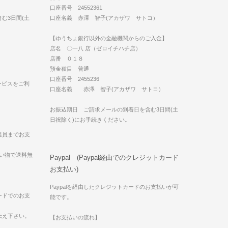
口座番号 24552361
む3日間(土
口座名義 赤澤 智子(アカザワ サトコ）
【ゆうちょ銀行以外の金融機関からのご入金】
店名 〇一八 店（ゼロイチハチ店）
店番 ０１８
預金種目 普通
口座番号 2455236
ービスをご利
口座名義 赤澤 智子(アカザワ サトコ）
お振込期日 ご請求メールの到着日を含む3日間(土
日祝除く)にお手続きください。
達員までお支
買い物で送料無
Paypal (Paypal経由でのクレジットカード
お支払い)
Paypalを経由したクレジットカードのお支払いが可
ードでのお支
能です。
伝え下さい。
【お支払いの流れ】