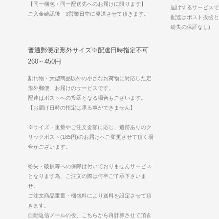
【同一梱包・同一配送先へのお届けに限ります】
届けするサービスで
ご入金確認後 3営業日中に発送させて頂きます。
配達はポスト投函と
紛失の保証なし)
普通郵便定形外サイズ※配達日時指定不可
260～450円
割れ物・大型商品以外の小さなお荷物に対応した定
形外郵便 お届けのサービスです。
配達はポストへの投函となる場合もございます。
【お届け日時の指定は承る事ができません】
※サイズ・重量やご注文金額に応じ、追跡ありのク
リックポスト(185円)のお届けへご変更させて頂く場
合がございます。
紛失・破損等への保障は付いておりませんサービス
となります為、ご注文の際は何卒ご了承下さいま
せ。
ご注文商品重量・梱包料により送料を設定させて頂
きます。
自動返信メールの後、こちらから再計算させて頂き