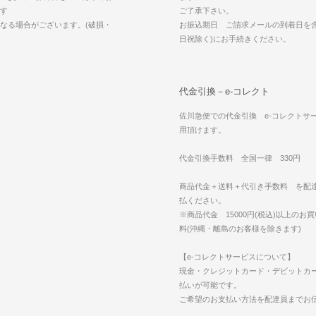
す
ご了承下さい。
なる場合がございます。(破損・
お振込期日 ご請求メールの到着日を含
日祝除く)にお手続きください。
代金引換－e-コレクト
佐川急便での代金引換 e-コレクトサ
用頂けます。
代金引換手数料 全国一律 330円
商品代金＋送料＋代引き手数料 を配
払ください。
※商品代金 15000円(税込)以上のお
料(沖縄・離島のお客様を除きます)
【e-コレクトサービスについて】
現金・クレジットカード・デビットカ
払いが可能です。
ご希望のお支払い方法を配達員までお