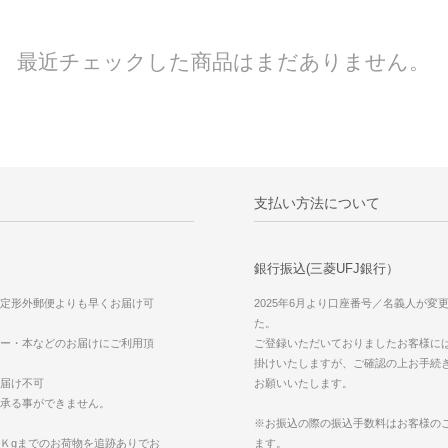
最近チェックした商品はまだありません。
支払い方法について
銀行振込(三菱UFJ銀行）
定形外郵便よりも早くお届け可
2025年6月より口座番号／名義人が変
た。
ー・本などのお届けにご利用頂
ご登録いただいておりましたお客様に
掛けいたしますが、ご確認の上お手続
届け不可
お願いいたします。
承る事ができません。
※お振込の際の振込手数料はお客様の
Ｋgまでのお荷物を追跡ありでお
ます。