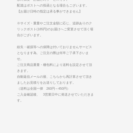
配達はポストへの投函となる場合もございます。
【お届け日時の指定は承る事ができません】
※サイズ・重量やご注文金額に応じ、追跡ありのク
リックポスト(185円)のお届けへご変更させて頂く場
合がございます。
紛失・破損等への保障は付いておりませんサービス
となります為、ご注文の際は何卒ご了承下さいま
せ。
ご注文商品重量・梱包料により送料を設定させて頂
きます。
自動返信メールの後、こちらから再計算させて頂き
ましたお見積りをお送りしております。
（送料は全国一律 260円～450円）
ご入金確認後、 3営業日中に発送させていただきま
す。