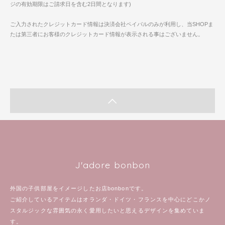
ジの有効期限はご請求日を含む2日間となります)
ご入力されたクレジットカード情報は決済会社ペイパルのみが利用し、当SHOPま
たは第三者にお客様のクレジットカード情報が表示される事はございません。
J'adore bonbon
外国の子供部屋をイメージしたお店bonbonです。
ご紹介しているアイテムはオランダ・ドイツ・フランスを中心にどこかノ
スタルジックな雰囲気の永く愛用したいと思えるデザインを集めていま
す。