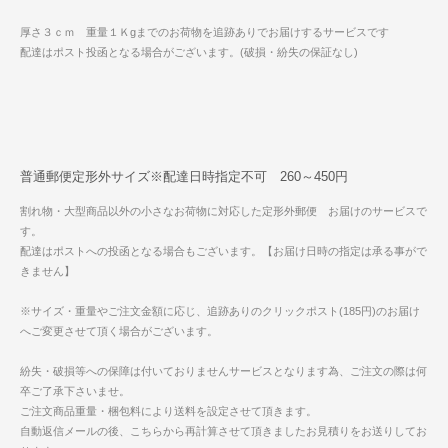
厚さ３ｃｍ 重量１Ｋgまでのお荷物を追跡ありでお届けするサービスです
配達はポスト投函となる場合がございます。(破損・紛失の保証なし)
普通郵便定形外サイズ※配達日時指定不可 260～450円
割れ物・大型商品以外の小さなお荷物に対応した定形外郵便 お届けのサービスで
す。
配達はポストへの投函となる場合もございます。【お届け日時の指定は承る事がで
きません】
※サイズ・重量やご注文金額に応じ、追跡ありのクリックポスト(185円)のお届け
へご変更させて頂く場合がございます。
紛失・破損等への保障は付いておりませんサービスとなります為、ご注文の際は何
卒ご了承下さいませ。
ご注文商品重量・梱包料により送料を設定させて頂きます。
自動返信メールの後、こちらから再計算させて頂きましたお見積りをお送りしてお