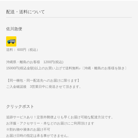
配送・送料について
佐川急便
送料： 600円（税込）
沖縄県・離島のお客様 1200円(税込)
15000円(税込金額)以上のお買い上げで送料無料♪〔沖縄・離島のお客様を除き〕
【同一梱包・同一配送先へのお届けに限ります】
ご入金確認後 3営業日中に発送させて頂きます。
クリックポスト
追跡サービスあり！定形外郵便よりも早くお届け可能な配達方法です。
お洋服・アクセサリー・本などのお届けにご利用頂けます
※割れ物や液体のお届け不可
お届け日時の指定は承る事ができません。