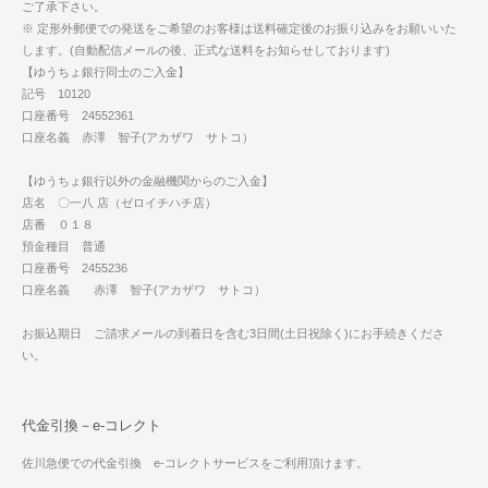
ご了承下さい。
※ 定形外郵便での発送をご希望のお客様は送料確定後のお振り込みをお願いいた
します。(自動配信メールの後、正式な送料をお知らせしております)
【ゆうちょ銀行同士のご入金】
記号 10120
口座番号 24552361
口座名義 赤澤 智子(アカザワ サトコ）
【ゆうちょ銀行以外の金融機関からのご入金】
店名 〇一八 店（ゼロイチハチ店）
店番 ０１８
預金種目 普通
口座番号 2455236
口座名義 赤澤 智子(アカザワ サトコ）
お振込期日 ご請求メールの到着日を含む3日間(土日祝除く)にお手続きくださ
い。
代金引換－e-コレクト
佐川急便での代金引換 e-コレクトサービスをご利用頂けます。