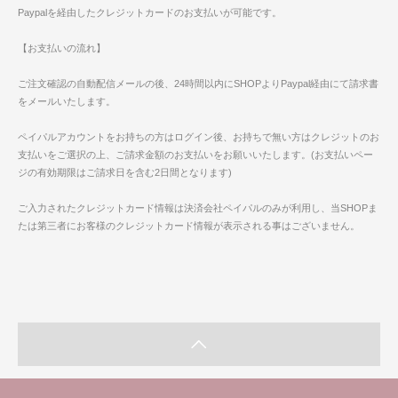
Paypalを経由したクレジットカードのお支払いが可能です。
【お支払いの流れ】
ご注文確認の自動配信メールの後、24時間以内にSHOPよりPaypal経由にて請求書
をメールいたします。
ペイパルアカウントをお持ちの方はログイン後、お持ちで無い方はクレジットのお
支払いをご選択の上、ご請求金額のお支払いをお願いいたします。(お支払いペー
ジの有効期限はご請求日を含む2日間となります)
ご入力されたクレジットカード情報は決済会社ペイパルのみが利用し、当SHOPま
たは第三者にお客様のクレジットカード情報が表示される事はございません。