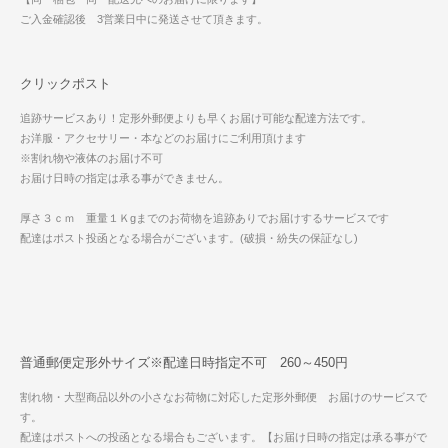
ご入金確認後 3営業日中に発送させて頂きます。
クリックポスト
追跡サービスあり！定形外郵便よりも早くお届け可能な配達方法です。
お洋服・アクセサリー・本などのお届けにご利用頂けます
※割れ物や液体のお届け不可
お届け日時の指定は承る事ができません。
厚さ３ｃｍ 重量１Ｋgまでのお荷物を追跡ありでお届けするサービスです
配達はポスト投函となる場合がございます。(破損・紛失の保証なし)
普通郵便定形外サイズ※配達日時指定不可 260～450円
割れ物・大型商品以外の小さなお荷物に対応した定形外郵便 お届けのサービスで
す。
配達はポストへの投函となる場合もございます。【お届け日時の指定は承る事がで