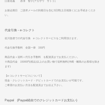
口座名義 赤澤 智子(アカザワ サトコ）
お振込期日 ご請求メールの到着日を含む3日間(土日祝除く)にお手続きくださ
い。
代金引換－e-コレクト
佐川急便での代金引換 e-コレクトサービスをご利用頂けます。
代金引換手数料 全国一律 330円
商品代金＋送料＋代引き手数料 を配達員までお支払ください。
※商品代金 15000円(税込)以上のお買い物で送料無料(沖縄・離島のお客様を除き
ます)
【e-コレクトサービスについて】
現金・クレジットカード・デビットカードでのお支払いが可能です。
ご希望のお支払い方法を配達員までお伝え下さい。
Paypal (Paypal経由でのクレジットカードお支払い)