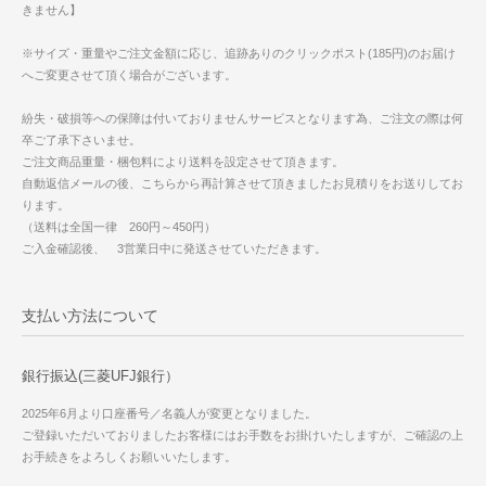
きません】
※サイズ・重量やご注文金額に応じ、追跡ありのクリックポスト(185円)のお届け
へご変更させて頂く場合がございます。
紛失・破損等への保障は付いておりませんサービスとなります為、ご注文の際は何
卒ご了承下さいませ。
ご注文商品重量・梱包料により送料を設定させて頂きます。
自動返信メールの後、こちらから再計算させて頂きましたお見積りをお送りしてお
ります。
（送料は全国一律 260円～450円）
ご入金確認後、 3営業日中に発送させていただきます。
支払い方法について
銀行振込(三菱UFJ銀行）
2025年6月より口座番号／名義人が変更となりました。
ご登録いただいておりましたお客様にはお手数をお掛けいたしますが、ご確認の上
お手続きをよろしくお願いいたします。