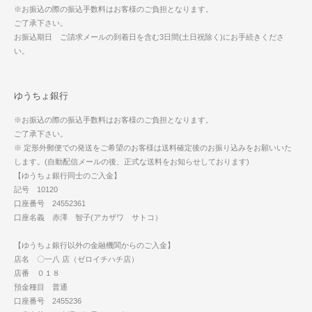
※お振込の際の振込手数料はお客様のご負担となります。
ご了承下さい。
お振込期日 ご請求メールの到着日を含む3日間(土日祝除く)にお手続きくださ
い。
ゆうちょ銀行
※お振込の際の振込手数料はお客様のご負担となります。
ご了承下さい。
※ 定形外郵便での発送をご希望のお客様は送料確定後のお振り込みをお願いいた
します。(自動配信メールの後、正式な送料をお知らせしております)
【ゆうちょ銀行同士のご入金】
記号 10120
口座番号 24552361
口座名義 赤澤 智子(アカザワ サトコ）
【ゆうちょ銀行以外の金融機関からのご入金】
店名 〇一八 店（ゼロイチハチ店）
店番 ０１８
預金種目 普通
口座番号 2455236