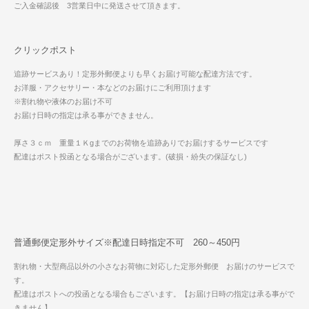
ご入金確認後 3営業日中に発送させて頂きます。
クリックポスト
追跡サービスあり！定形外郵便よりも早くお届け可能な配達方法です。
お洋服・アクセサリー・本などのお届けにご利用頂けます
※割れ物や液体のお届け不可
お届け日時の指定は承る事ができません。
厚さ３ｃｍ 重量１Ｋgまでのお荷物を追跡ありでお届けするサービスです
配達はポスト投函となる場合がございます。(破損・紛失の保証なし)
普通郵便定形外サイズ※配達日時指定不可 260～450円
割れ物・大型商品以外の小さなお荷物に対応した定形外郵便 お届けのサービスで
す。
配達はポストへの投函となる場合もございます。【お届け日時の指定は承る事がで
きません】