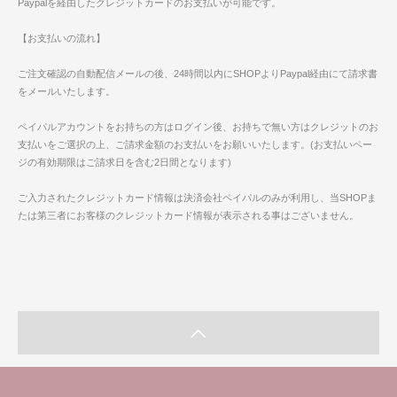
Paypalを経由したクレジットカードのお支払いが可能です。
【お支払いの流れ】
ご注文確認の自動配信メールの後、24時間以内にSHOPよりPaypal経由にて請求書
をメールいたします。
ペイパルアカウントをお持ちの方はログイン後、お持ちで無い方はクレジットのお
支払いをご選択の上、ご請求金額のお支払いをお願いいたします。(お支払いペー
ジの有効期限はご請求日を含む2日間となります)
ご入力されたクレジットカード情報は決済会社ペイパルのみが利用し、当SHOPま
たは第三者にお客様のクレジットカード情報が表示される事はございません。