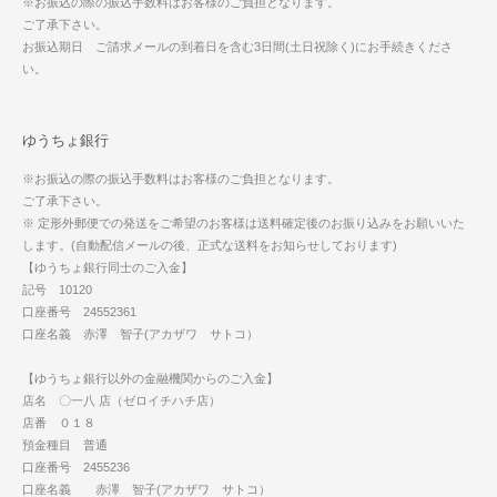
※お振込の際の振込手数料はお客様のご負担となります。
ご了承下さい。
お振込期日 ご請求メールの到着日を含む3日間(土日祝除く)にお手続きくださ
い。
ゆうちょ銀行
※お振込の際の振込手数料はお客様のご負担となります。
ご了承下さい。
※ 定形外郵便での発送をご希望のお客様は送料確定後のお振り込みをお願いいた
します。(自動配信メールの後、正式な送料をお知らせしております)
【ゆうちょ銀行同士のご入金】
記号 10120
口座番号 24552361
口座名義 赤澤 智子(アカザワ サトコ）
【ゆうちょ銀行以外の金融機関からのご入金】
店名 〇一八 店（ゼロイチハチ店）
店番 ０１８
預金種目 普通
口座番号 2455236
口座名義 赤澤 智子(アカザワ サトコ）