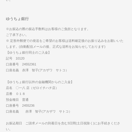
ゆうちょ銀行
※お振込の際の振込手数料はお客様のご負担となります。
ご了承下さい。
※ 定形外郵便での発送をご希望のお客様は送料確定後のお振り込みをお願いいた
します。(自動配信メールの後、正式な送料をお知らせしております)
【ゆうちょ銀行同士のご入金】
記号 10120
口座番号 24552361
口座名義 赤澤 智子(アカザワ サトコ）
【ゆうちょ銀行以外の金融機関からのご入金】
店名 〇一八 店（ゼロイチハチ店）
店番 ０１８
預金種目 普通
口座番号 2455236
口座名義 赤澤 智子(アカザワ サトコ）
お振込期日 ご請求メールの到着日を含む3日間(土日祝除く)にお手続きくださ
い。