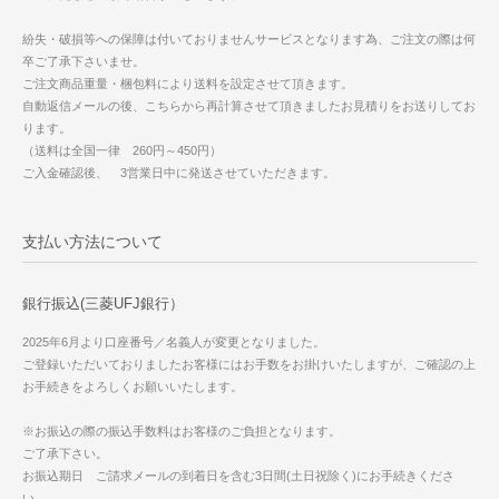
紛失・破損等への保障は付いておりませんサービスとなります為、ご注文の際は何
卒ご了承下さいませ。
ご注文商品重量・梱包料により送料を設定させて頂きます。
自動返信メールの後、こちらから再計算させて頂きましたお見積りをお送りしてお
ります。
（送料は全国一律 260円～450円）
ご入金確認後、 3営業日中に発送させていただきます。
支払い方法について
銀行振込(三菱UFJ銀行）
2025年6月より口座番号／名義人が変更となりました。
ご登録いただいておりましたお客様にはお手数をお掛けいたしますが、ご確認の上
お手続きをよろしくお願いいたします。
※お振込の際の振込手数料はお客様のご負担となります。
ご了承下さい。
お振込期日 ご請求メールの到着日を含む3日間(土日祝除く)にお手続きくださ
い。