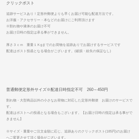
クリックポスト
追跡サービスあり！定形外郵便よりも早くお届け可能な配達方法です。
お洋服・アクセサリー・本などのお届けにご利用頂けます
※割れ物や液体のお届け不可
お届け日時の指定は承る事ができません。
厚さ３ｃｍ 重量１Ｋgまでのお荷物を追跡ありでお届けするサービスです
配達はポスト投函となる場合がございます。(破損・紛失の保証なし)
普通郵便定形外サイズ※配達日時指定不可 260～450円
割れ物・大型商品以外の小さなお荷物に対応した定形外郵便 お届けのサービスで
す。
配達はポストへの投函となる場合もございます。【お届け日時の指定は承る事がで
きません】
※サイズ・重量やご注文金額に応じ、追跡ありのクリックポスト(185円)のお届け
へご変更させて頂く場合がございます。