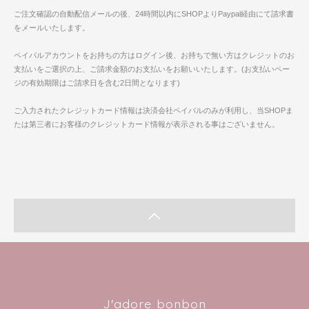
ご注文確認の自動配信メールの後、24時間以内にSHOPよりPaypal経由にて請求書
をメールいたします。
ペイパルアカウントをお持ちの方はログイン後、お持ちで無い方はクレジットのお
支払いをご選択の上、ご請求金額のお支払いをお願いいたします。(お支払いペー
ジの有効期限はご請求日を含む2日間となります)
ご入力されたクレジットカード情報は決済会社ペイパルのみが利用し、当SHOPま
たは第三者にお客様のクレジットカード情報が表示される事はございません。
J'adore bonbon