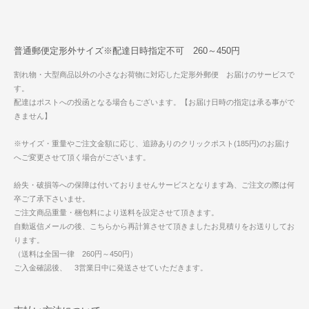
普通郵便定形外サイズ※配達日時指定不可 260～450円
割れ物・大型商品以外の小さなお荷物に対応した定形外郵便 お届けのサービスで
す。
配達はポストへの投函となる場合もございます。【お届け日時の指定は承る事がで
きません】
※サイズ・重量やご注文金額に応じ、追跡ありのクリックポスト(185円)のお届け
へご変更させて頂く場合がございます。
紛失・破損等への保障は付いておりませんサービスとなります為、ご注文の際は何
卒ご了承下さいませ。
ご注文商品重量・梱包料により送料を設定させて頂きます。
自動返信メールの後、こちらから再計算させて頂きましたお見積りをお送りしてお
ります。
（送料は全国一律 260円～450円）
ご入金確認後、 3営業日中に発送させていただきます。