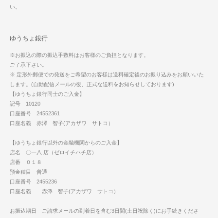
い。
ゆうちょ銀行
※お振込の際の振込手数料はお客様のご負担となります。
ご了承下さい。
※ 定形外郵便での発送をご希望のお客様は送料確定後のお振り込みをお願いいた
します。(自動配信メールの後、正式な送料をお知らせしております)
【ゆうちょ銀行同士のご入金】
記号 10120
口座番号 24552361
口座名義 赤澤 智子(アカザワ サトコ）
【ゆうちょ銀行以外の金融機関からのご入金】
店名 〇一八 店（ゼロイチハチ店）
店番 ０１８
預金種目 普通
口座番号 2455236
口座名義 赤澤 智子(アカザワ サトコ）
お振込期日 ご請求メールの到着日を含む3日間(土日祝除く)にお手続きくださ