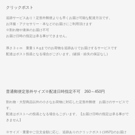
クリックポスト
追跡サービスあり！定形外郵便よりも早くお届け可能な配達方法です。
お洋服・アクセサリー・本などのお届けにご利用頂けます
※割れ物や液体のお届け不可
お届け日時の指定は承る事ができません。
厚さ３ｃｍ 重量１Ｋgまでのお荷物を追跡ありでお届けするサービスです
配達はポスト投函となる場合がございます。(破損・紛失の保証なし)
普通郵便定形外サイズ※配達日時指定不可 260～450円
割れ物・大型商品以外の小さなお荷物に対応した定形外郵便 お届けのサービスで
す。
配達はポストへの投函となる場合もございます。【お届け日時の指定は承る事がで
きません】
※サイズ・重量やご注文金額に応じ、追跡ありのクリックポスト(185円)のお届け