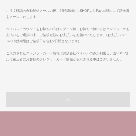
ご注文確認の自動配信メールの後、24時間以内にSHOPよりPaypal経由にて請求書
をメールいたします。
ペイパルアカウントをお持ちの方はログイン後、お持ちで無い方はクレジットのお
支払いをご選択の上、ご請求金額のお支払いをお願いいたします。(お支払いペー
ジの有効期限はご請求日を含む2日間となります)
ご入力されたクレジットカード情報は決済会社ペイパルのみが利用し、当SHOPま
たは第三者にお客様のクレジットカード情報が表示される事はございません。