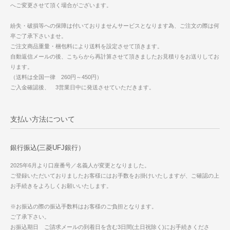
へご変更させて頂く場合がございます。
紛失・破損等への保障は付いておりませんサービスとなります為、ご注文の際は何
卒ご了承下さいませ。
ご注文商品重量・梱包料により送料を設定させて頂きます。
自動返信メールの後、こちらから再計算させて頂きましたお見積りをお送りしてお
ります。
（送料は全国一律 260円～450円）
ご入金確認後、 3営業日中に発送させていただきます。
支払い方法について
銀行振込(三菱UFJ銀行）
2025年6月より口座番号／名義人が変更となりました。
ご登録いただいておりましたお客様にはお手数をお掛けいたしますが、ご確認の上
お手続きをよろしくお願いいたします。
※お振込の際の振込手数料はお客様のご負担となります。
ご了承下さい。
お振込期日 ご請求メールの到着日を含む3日間(土日祝除く)にお手続きくださ