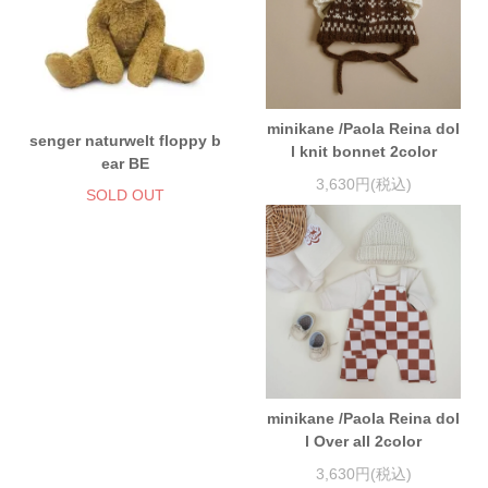
minikane /Paola Reina dol
senger naturwelt floppy b
l knit bonnet 2color
ear BE
3,630円(税込)
SOLD OUT
minikane /Paola Reina dol
l Over all 2color
3,630円(税込)