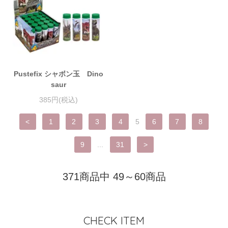
Pustefix シャボン玉 Dino
saur
385円(税込)
<
1
2
3
4
5
6
7
8
9
...
31
>
371商品中 49～60商品
CHECK ITEM