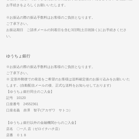
お手続きをよろしくお願いいたします。
※お振込の際の振込手数料はお客様のご負担となります。
ご了承下さい。
お振込期日 ご請求メールの到着日を含む3日間(土日祝除く)にお手続きくださ
い。
ゆうちょ銀行
※お振込の際の振込手数料はお客様のご負担となります。
ご了承下さい。
※ 定形外郵便での発送をご希望のお客様は送料確定後のお振り込みをお願いいた
します。(自動配信メールの後、正式な送料をお知らせしております)
【ゆうちょ銀行同士のご入金】
記号 10120
口座番号 24552361
口座名義 赤澤 智子(アカザワ サトコ）
【ゆうちょ銀行以外の金融機関からのご入金】
店名 〇一八 店（ゼロイチハチ店）
店番 ０１８