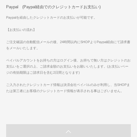
Paypal (Paypal経由でのクレジットカードお支払い)
Paypalを経由したクレジットカードのお支払いが可能です。
【お支払いの流れ】
ご注文確認の自動配信メールの後、24時間以内にSHOPよりPaypal経由にて請求書
をメールいたします。
ペイパルアカウントをお持ちの方はログイン後、お持ちで無い方はクレジットのお
支払いをご選択の上、ご請求金額のお支払いをお願いいたします。(お支払いペー
ジの有効期限はご請求日を含む2日間となります)
ご入力されたクレジットカード情報は決済会社ペイパルのみが利用し、当SHOPま
たは第三者にお客様のクレジットカード情報が表示される事はございません。