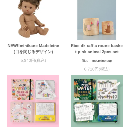
NEW!!minikane Madeleine
Rice dk raffia roune baske
(目を閉じるデザイン)
t pink animal 2pcs set
5,940円(税込)
Rice melamine cup
6,710円(税込)