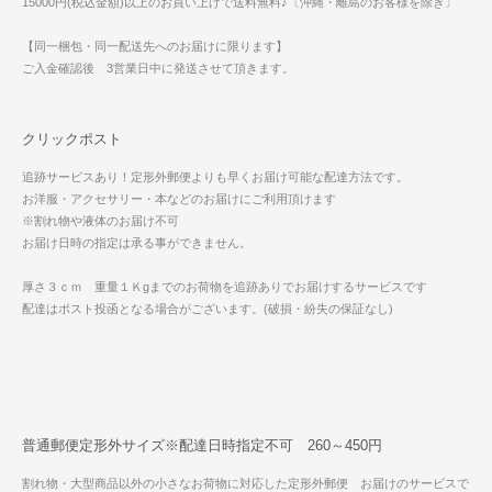
15000円(税込金額)以上のお買い上げで送料無料♪〔沖縄・離島のお客様を除き〕
【同一梱包・同一配送先へのお届けに限ります】
ご入金確認後 3営業日中に発送させて頂きます。
クリックポスト
追跡サービスあり！定形外郵便よりも早くお届け可能な配達方法です。
お洋服・アクセサリー・本などのお届けにご利用頂けます
※割れ物や液体のお届け不可
お届け日時の指定は承る事ができません。
厚さ３ｃｍ 重量１Ｋgまでのお荷物を追跡ありでお届けするサービスです
配達はポスト投函となる場合がございます。(破損・紛失の保証なし)
普通郵便定形外サイズ※配達日時指定不可 260～450円
割れ物・大型商品以外の小さなお荷物に対応した定形外郵便 お届けのサービスで