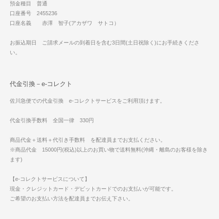
預金種目 普通
口座番号 2455236
口座名義 赤澤 智子(アカザワ サトコ）
お振込期日 ご請求メールの到着日を含む3日間(土日祝除く)にお手続きくださ
い。
代金引換－e-コレクト
佐川急便での代金引換 e-コレクトサービスをご利用頂けます。
代金引換手数料 全国一律 330円
商品代金＋送料＋代引き手数料 を配達員までお支払ください。
※商品代金 15000円(税込)以上のお買い物で送料無料(沖縄・離島のお客様を除き
ます)
【e-コレクトサービスについて】
現金・クレジットカード・デビットカードでのお支払いが可能です。
ご希望のお支払い方法を配達員までお伝え下さい。