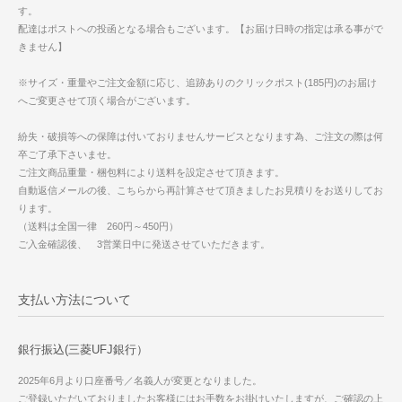
す。
配達はポストへの投函となる場合もございます。【お届け日時の指定は承る事がで
きません】
※サイズ・重量やご注文金額に応じ、追跡ありのクリックポスト(185円)のお届け
へご変更させて頂く場合がございます。
紛失・破損等への保障は付いておりませんサービスとなります為、ご注文の際は何
卒ご了承下さいませ。
ご注文商品重量・梱包料により送料を設定させて頂きます。
自動返信メールの後、こちらから再計算させて頂きましたお見積りをお送りしてお
ります。
（送料は全国一律 260円～450円）
ご入金確認後、 3営業日中に発送させていただきます。
支払い方法について
銀行振込(三菱UFJ銀行）
2025年6月より口座番号／名義人が変更となりました。
ご登録いただいておりましたお客様にはお手数をお掛けいたしますが、ご確認の上