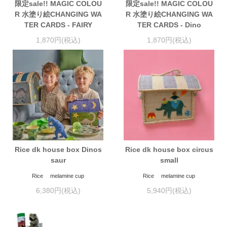
限定sale!! MAGIC COLOU
限定sale!! MAGIC COLOU
R 水塗り絵CHANGING WA
R 水塗り絵CHANGING WA
TER CARDS - FAIRY
TER CARDS - Dino
1,870円(税込)
1,870円(税込)
Rice dk house box Dinos
Rice dk house box circus
saur
small
Rice melamine cup
Rice melamine cup
6,380円(税込)
5,940円(税込)