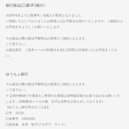
銀行振込(三菱UFJ銀行）
2025年6月より口座番号／名義人が変更となりました。
ご登録いただいておりましたお客様にはお手数をお掛けいたしますが、ご確認の上
お手続きをよろしくお願いいたします。
※お振込の際の振込手数料はお客様のご負担となります。
ご了承下さい。
お振込期日 ご請求メールの到着日を含む3日間(土日祝除く)にお手続きくださ
い。
ゆうちょ銀行
※お振込の際の振込手数料はお客様のご負担となります。
ご了承下さい。
※ 定形外郵便での発送をご希望のお客様は送料確定後のお振り込みをお願いいた
します。(自動配信メールの後、正式な送料をお知らせしております)
【ゆうちょ銀行同士のご入金】
記号 10120
口座番号 24552361
口座名義 赤澤 智子(アカザワ サトコ）