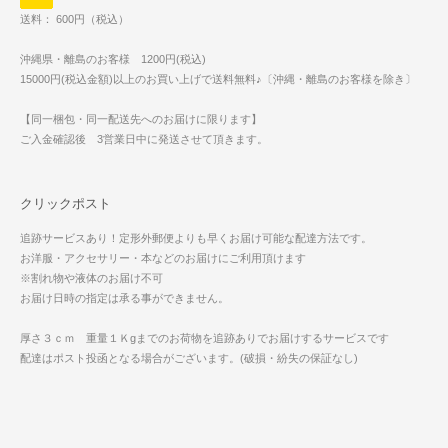
送料： 600円（税込）
沖縄県・離島のお客様 1200円(税込)
15000円(税込金額)以上のお買い上げで送料無料♪〔沖縄・離島のお客様を除き〕
【同一梱包・同一配送先へのお届けに限ります】
ご入金確認後 3営業日中に発送させて頂きます。
クリックポスト
追跡サービスあり！定形外郵便よりも早くお届け可能な配達方法です。
お洋服・アクセサリー・本などのお届けにご利用頂けます
※割れ物や液体のお届け不可
お届け日時の指定は承る事ができません。
厚さ３ｃｍ 重量１Ｋgまでのお荷物を追跡ありでお届けするサービスです
配達はポスト投函となる場合がございます。(破損・紛失の保証なし)