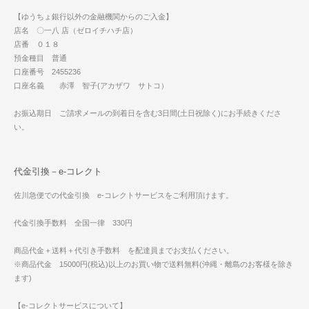
【ゆうちょ銀行以外の金融機関からのご入金】
店名 〇一八 店（ゼロイチハチ店）
店番 ０１８
預金種目 普通
口座番号 2455236
口座名義 赤澤 智子(アカザワ サトコ）
お振込期日 ご請求メールの到着日を含む3日間(土日祝除く)にお手続きくださ
い。
代金引換－e-コレクト
佐川急便での代金引換 e-コレクトサービスをご利用頂けます。
代金引換手数料 全国一律 330円
商品代金＋送料＋代引き手数料 を配達員までお支払ください。
※商品代金 15000円(税込)以上のお買い物で送料無料(沖縄・離島のお客様を除き
ます)
【e-コレクトサービスについて】