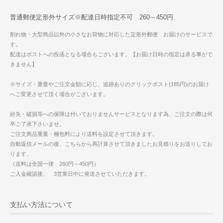
普通郵便定形外サイズ※配達日時指定不可 260～450円
割れ物・大型商品以外の小さなお荷物に対応した定形外郵便 お届けのサービスで
す。
配達はポストへの投函となる場合もございます。【お届け日時の指定は承る事がで
きません】
※サイズ・重量やご注文金額に応じ、追跡ありのクリックポスト(185円)のお届け
へご変更させて頂く場合がございます。
紛失・破損等への保障は付いておりませんサービスとなります為、ご注文の際は何
卒ご了承下さいませ。
ご注文商品重量・梱包料により送料を設定させて頂きます。
自動返信メールの後、こちらから再計算させて頂きましたお見積りをお送りしてお
ります。
（送料は全国一律 260円～450円）
ご入金確認後、 3営業日中に発送させていただきます。
支払い方法について