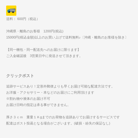
送料： 600円（税込）
沖縄県・離島のお客様 1200円(税込)
15000円(税込金額)以上のお買い上げで送料無料♪〔沖縄・離島のお客様を除き〕
【同一梱包・同一配送先へのお届けに限ります】
ご入金確認後 3営業日中に発送させて頂きます。
クリックポスト
追跡サービスあり！定形外郵便よりも早くお届け可能な配達方法です。
お洋服・アクセサリー・本などのお届けにご利用頂けます
※割れ物や液体のお届け不可
お届け日時の指定は承る事ができません。
厚さ３ｃｍ 重量１Ｋgまでのお荷物を追跡ありでお届けするサービスです
配達はポスト投函となる場合がございます。(破損・紛失の保証なし)