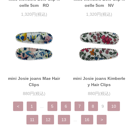
oelle 5cm RO
oelle 5cm NV
1,320円(税込)
1,320円(税込)
mini Josie joans Mae Hair
mini Josie joans Kimberle
Clips
y Hair Clips
880円(税込)
880円(税込)
<
1
...
5
6
7
8
9
10
11
12
13
...
16
>