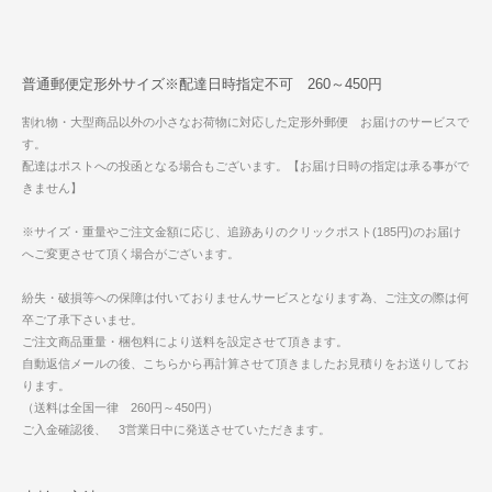
普通郵便定形外サイズ※配達日時指定不可 260～450円
割れ物・大型商品以外の小さなお荷物に対応した定形外郵便 お届けのサービスで
す。
配達はポストへの投函となる場合もございます。【お届け日時の指定は承る事がで
きません】
※サイズ・重量やご注文金額に応じ、追跡ありのクリックポスト(185円)のお届け
へご変更させて頂く場合がございます。
紛失・破損等への保障は付いておりませんサービスとなります為、ご注文の際は何
卒ご了承下さいませ。
ご注文商品重量・梱包料により送料を設定させて頂きます。
自動返信メールの後、こちらから再計算させて頂きましたお見積りをお送りしてお
ります。
（送料は全国一律 260円～450円）
ご入金確認後、 3営業日中に発送させていただきます。