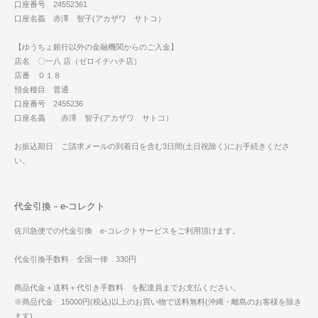
口座番号 24552361
口座名義 赤澤 智子(アカザワ サトコ）
【ゆうちょ銀行以外の金融機関からのご入金】
店名 〇一八 店（ゼロイチハチ店）
店番 ０１８
預金種目 普通
口座番号 2455236
口座名義 赤澤 智子(アカザワ サトコ）
お振込期日 ご請求メールの到着日を含む3日間(土日祝除く)にお手続きくださ
い。
代金引換－e-コレクト
佐川急便での代金引換 e-コレクトサービスをご利用頂けます。
代金引換手数料 全国一律 330円
商品代金＋送料＋代引き手数料 を配達員までお支払ください。
※商品代金 15000円(税込)以上のお買い物で送料無料(沖縄・離島のお客様を除き
ます)