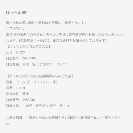
ゆうちょ銀行
※お振込の際の振込手数料はお客様のご負担となります。
ご了承下さい。
※ 定形外郵便での発送をご希望のお客様は送料確定後のお振り込みをお願いいた
します。(自動配信メールの後、正式な送料をお知らせしております)
【ゆうちょ銀行同士のご入金】
記号 10120
口座番号 24552361
口座名義 赤澤 智子(アカザワ サトコ）
【ゆうちょ銀行以外の金融機関からのご入金】
店名 〇一八 店（ゼロイチハチ店）
店番 ０１８
預金種目 普通
口座番号 2455236
口座名義 赤澤 智子(アカザワ サトコ）
お振込期日 ご請求メールの到着日を含む3日間(土日祝除く)にお手続きくださ
い。