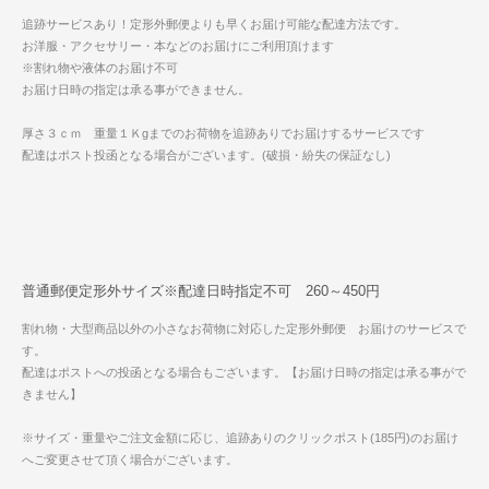
追跡サービスあり！定形外郵便よりも早くお届け可能な配達方法です。
お洋服・アクセサリー・本などのお届けにご利用頂けます
※割れ物や液体のお届け不可
お届け日時の指定は承る事ができません。
厚さ３ｃｍ 重量１Ｋgまでのお荷物を追跡ありでお届けするサービスです
配達はポスト投函となる場合がございます。(破損・紛失の保証なし)
普通郵便定形外サイズ※配達日時指定不可 260～450円
割れ物・大型商品以外の小さなお荷物に対応した定形外郵便 お届けのサービスで
す。
配達はポストへの投函となる場合もございます。【お届け日時の指定は承る事がで
きません】
※サイズ・重量やご注文金額に応じ、追跡ありのクリックポスト(185円)のお届け
へご変更させて頂く場合がございます。