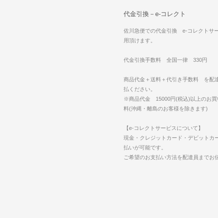
代金引換－e-コレクト
佐川急便での代金引換 e-コレクトサ
用頂けます。
代金引換手数料 全国一律 330円
商品代金＋送料＋代引き手数料 を配
払ください。
※商品代金 15000円(税込)以上のお
料(沖縄・離島のお客様を除きます)
【e-コレクトサービスについて】
現金・クレジットカード・デビットカ
払いが可能です。
ご希望のお支払い方法を配達員までお