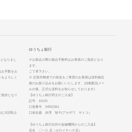
ゆうちょ銀行
更となりまし
※お振込の際の振込手数料はお客様のご負担となり
ます。
はお手数をお
ご了承下さい。
きをよろしく
※ 定形外郵便での発送をご希望のお客様は送料確定
後のお振り込みをお願いいたします。(自動配信メー
ルの後、正式な送料をお知らせしております)
ご負担となり
【ゆうちょ銀行同士のご入金】
記号 10120
口座番号 24552361
む3日間(土
口座名義 赤澤 智子(アカザワ サトコ）
【ゆうちょ銀行以外の金融機関からのご入金】
店名 〇一八 店（ゼロイチハチ店）