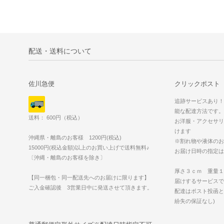
配送・送料について
佐川急便
クリックポスト
追跡サービスあり！
能な配達方法です。
送料： 600円（税込）
お洋服・アクセサリ
けます
沖縄県・離島のお客様 1200円(税込)
※割れ物や液体のお
15000円(税込金額)以上のお買い上げで送料無料♪
お届け日時の指定は
〔沖縄・離島のお客様を除き〕
厚さ３ｃｍ 重量１
【同一梱包・同一配送先へのお届けに限ります】
届けするサービスで
ご入金確認後 3営業日中に発送させて頂きます。
配達はポスト投函と
紛失の保証なし)