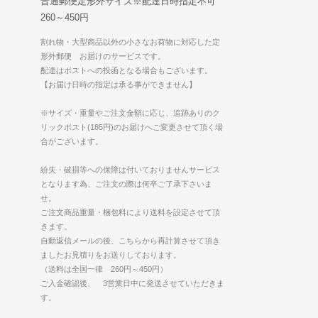
普通郵便定形外サイズ※配達日時指定不可
260～450円
割れ物・大型商品以外の小さなお荷物に対応した定
形外郵便 お届けのサービスです。
配達はポストへの投函となる場合もございます。
【お届け日時の指定は承る事ができません】
※サイズ・重量やご注文金額に応じ、追跡ありのク
リックポスト(185円)のお届けへご変更させて頂く場
合がございます。
紛失・破損等への保障は付いておりませんサービス
となります為、ご注文の際は何卒ご了承下さいま
せ。
ご注文商品重量・梱包料により送料を設定させて頂
きます。
自動返信メールの後、こちらから再計算させて頂き
ましたお見積りをお送りしております。
（送料は全国一律 260円～450円）
ご入金確認後、 3営業日中に発送させていただきま
す。