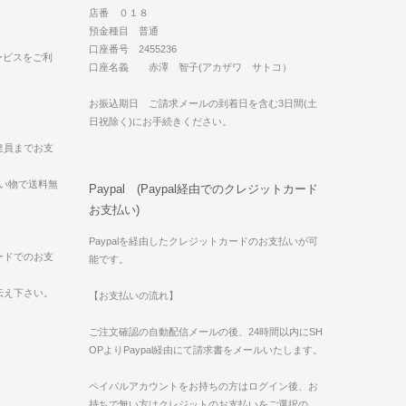
店番 ０１８
預金種目 普通
口座番号 2455236
ービスをご利
口座名義 赤澤 智子(アカザワ サトコ）
お振込期日 ご請求メールの到着日を含む3日間(土
日祝除く)にお手続きください。
達員までお支
買い物で送料無
Paypal (Paypal経由でのクレジットカード
お支払い)
Paypalを経由したクレジットカードのお支払いが可
ードでのお支
能です。
伝え下さい。
【お支払いの流れ】
ご注文確認の自動配信メールの後、24時間以内にSH
OPよりPaypal経由にて請求書をメールいたします。
ペイパルアカウントをお持ちの方はログイン後、お
持ちで無い方はクレジットのお支払いをご選択の