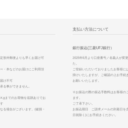
支払い方法について
銀行振込(三菱UFJ銀行）
定形外郵便よりも早くお届け可
2025年6月より口座番号／名義人が変
た。
ー・本などのお届けにご利用頂
ご登録いただいておりましたお客様に
掛けいたしますが、ご確認の上お手続
届け不可
お願いいたします。
承る事ができません。
※お振込の際の振込手数料はお客様の
Ｋgまでのお荷物を追跡ありでお
ます。
す
ご了承下さい。
なる場合がございます。(破損・
お振込期日 ご請求メールの到着日を含
日祝除く)にお手続きください。