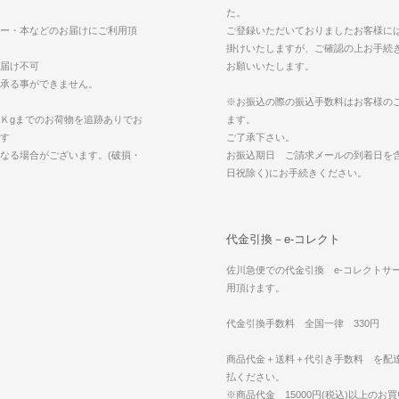
た。
ー・本などのお届けにご利用頂
ご登録いただいておりましたお客様に
掛けいたしますが、ご確認の上お手続
届け不可
お願いいたします。
承る事ができません。
※お振込の際の振込手数料はお客様の
Ｋgまでのお荷物を追跡ありでお
ます。
す
ご了承下さい。
なる場合がございます。(破損・
お振込期日 ご請求メールの到着日を含
日祝除く)にお手続きください。
代金引換－e-コレクト
佐川急便での代金引換 e-コレクトサ
用頂けます。
代金引換手数料 全国一律 330円
商品代金＋送料＋代引き手数料 を配
払ください。
※商品代金 15000円(税込)以上のお