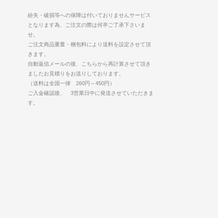
紛失・破損等への保障は付いておりませんサービス
となります為、ご注文の際は何卒ご了承下さいま
せ。
ご注文商品重量・梱包料により送料を設定させて頂
きます。
自動返信メールの後、こちらから再計算させて頂き
ましたお見積りをお送りしております。
（送料は全国一律 260円～450円）
ご入金確認後、 3営業日中に発送させていただきま
す。