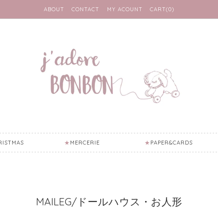
ABOUT
CONTACT
MY ACOUNT
CART(0)
RISTMAS
MERCERIE
PAPER&CARDS
MAILEG/ドールハウス・お人形