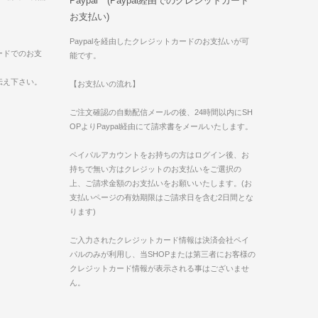
Paypal (Paypal経由でのクレジットカード
お支払い)
Paypalを経由したクレジットカードのお支払いが可
ードでのお支
能です。
伝え下さい。
【お支払いの流れ】
ご注文確認の自動配信メールの後、24時間以内にSH
OPよりPaypal経由にて請求書をメールいたします。
ペイパルアカウントをお持ちの方はログイン後、お
持ちで無い方はクレジットのお支払いをご選択の
上、ご請求金額のお支払いをお願いいたします。(お
支払いページの有効期限はご請求日を含む2日間とな
ります)
ご入力されたクレジットカード情報は決済会社ペイ
パルのみが利用し、当SHOPまたは第三者にお客様の
クレジットカード情報が表示される事はございませ
ん。