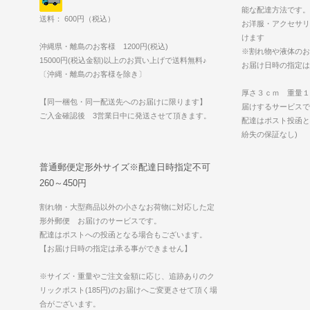
能な配達方法です。
送料： 600円（税込）
お洋服・アクセサリ
けます
沖縄県・離島のお客様 1200円(税込)
※割れ物や液体のお
15000円(税込金額)以上のお買い上げで送料無料♪
お届け日時の指定は
〔沖縄・離島のお客様を除き〕
厚さ３ｃｍ 重量１
【同一梱包・同一配送先へのお届けに限ります】
届けするサービスで
ご入金確認後 3営業日中に発送させて頂きます。
配達はポスト投函と
紛失の保証なし)
普通郵便定形外サイズ※配達日時指定不可
260～450円
割れ物・大型商品以外の小さなお荷物に対応した定
形外郵便 お届けのサービスです。
配達はポストへの投函となる場合もございます。
【お届け日時の指定は承る事ができません】
※サイズ・重量やご注文金額に応じ、追跡ありのク
リックポスト(185円)のお届けへご変更させて頂く場
合がございます。