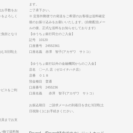
ます。
はお手数をお
ご了承下さい。
きをよろしく
※ 定形外郵便での発送をご希望のお客様は送料確定
後のお振り込みをお願いいたします。(自動配信メー
ルの後、正式な送料をお知らせしております)
ご負担となり
【ゆうちょ銀行同士のご入金】
記号 10120
口座番号 24552361
む3日間(土
口座名義 赤澤 智子(アカザワ サトコ）
【ゆうちょ銀行以外の金融機関からのご入金】
店名 〇一八 店（ゼロイチハチ店）
店番 ０１８
預金種目 普通
口座番号 2455236
ービスをご利
口座名義 赤澤 智子(アカザワ サトコ）
お振込期日 ご請求メールの到着日を含む3日間(土
日祝除く)にお手続きください。
達員までお支
買い物で送料無