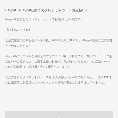
Paypal (Paypal経由でのクレジットカードお支払い)
Paypalを経由したクレジットカードのお支払いが可能です。
【お支払いの流れ】
ご注文確認の自動配信メールの後、24時間以内にSHOPよりPaypal経由にて請求書
をメールいたします。
ペイパルアカウントをお持ちの方はログイン後、お持ちで無い方はクレジットのお
支払いをご選択の上、ご請求金額のお支払いをお願いいたします。(お支払いペー
ジの有効期限はご請求日を含む2日間となります)
ご入力されたクレジットカード情報は決済会社ペイパルのみが利用し、当SHOPま
たは第三者にお客様のクレジットカード情報が表示される事はございません。