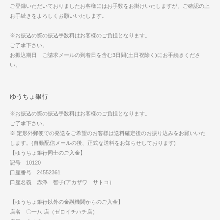
ご登録いただいておりましたお客様にはお手数をお掛けいたしますが、ご確認の上
お手続きをよろしくお願いいたします。
※お振込の際の振込手数料はお客様のご負担となります。
ご了承下さい。
お振込期日 ご請求メールの到着日を含む3日間(土日祝除く)にお手続きくださ
い。
ゆうちょ銀行
※お振込の際の振込手数料はお客様のご負担となります。
ご了承下さい。
※ 定形外郵便での発送をご希望のお客様は送料確定後のお振り込みをお願いいた
します。(自動配信メールの後、正式な送料をお知らせしております)
【ゆうちょ銀行同士のご入金】
記号 10120
口座番号 24552361
口座名義 赤澤 智子(アカザワ サトコ）
【ゆうちょ銀行以外の金融機関からのご入金】
店名 〇一八 店（ゼロイチハチ店）