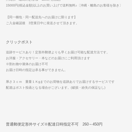
15000円(税込金額)以上のお買い上げで送料無料♪〔沖縄・離島のお客様を除き〕
【同一梱包・同一配送先へのお届けに限ります】
ご入金確認後 3営業日中に発送させて頂きます。
クリックポスト
追跡サービスあり！定形外郵便よりも早くお届け可能な配達方法です。
お洋服・アクセサリー・本などのお届けにご利用頂けます
※割れ物や液体のお届け不可
お届け日時の指定は承る事ができません。
厚さ３ｃｍ 重量１Ｋgまでのお荷物を追跡ありでお届けするサービスです
配達はポスト投函となる場合がございます。(破損・紛失の保証なし)
普通郵便定形外サイズ※配達日時指定不可 260～450円