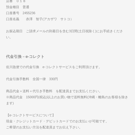
店番 ０１８
預金種目 普通
口座番号 2455236
口座名義 赤澤 智子(アカザワ サトコ）
お振込期日 ご請求メールの到着日を含む3日間(土日祝除く)にお手続きくださ
い。
代金引換－e-コレクト
佐川急便での代金引換 e-コレクトサービスをご利用頂けます。
代金引換手数料 全国一律 330円
商品代金＋送料＋代引き手数料 を配達員までお支払ください。
※商品代金 15000円(税込)以上のお買い物で送料無料(沖縄・離島のお客様を除き
ます)
【e-コレクトサービスについて】
現金・クレジットカード・デビットカードでのお支払いが可能です。
ご希望のお支払い方法を配達員までお伝え下さい。