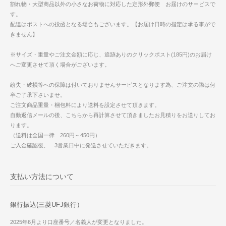
割れ物・大型商品以外の小さなお荷物に対応した定形外郵便 お届けのサービスで
す。
配達はポストへの投函となる場合もございます。【お届け日時の指定は承る事がで
きません】
※サイズ・重量やご注文金額に応じ、追跡ありのクリックポスト(185円)のお届け
へご変更させて頂く場合がございます。
紛失・破損等への保障は付いておりませんサービスとなります為、ご注文の際は何
卒ご了承下さいませ。
ご注文商品重量・梱包料により送料を設定させて頂きます。
自動返信メールの後、こちらから再計算させて頂きましたお見積りをお送りしてお
ります。
（送料は全国一律 260円～450円）
ご入金確認後、 3営業日中に発送させていただきます。
支払い方法について
銀行振込(三菱UFJ銀行）
2025年6月より口座番号／名義人が変更となりました。