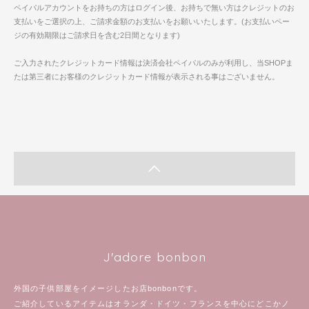
ペイパルアカウントをお持ちの方はログイン後、お持ちで無い方はクレジットのお
支払いをご選択の上、ご請求金額のお支払いをお願いいたします。(お支払いペー
ジの有効期限はご請求日を含む2日間となります)
ご入力されたクレジットカード情報は決済会社ペイパルのみが利用し、当SHOPま
たは第三者にお客様のクレジットカード情報が表示される事はございません。
J'adore bonbon
外国の子供部屋をイメージしたお店bonbonです。
ご紹介しているアイテムはオランダ・ドイツ・フランスを中心にどこかノ