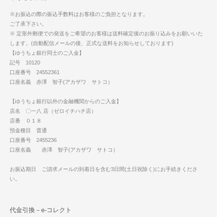
※お振込の際の振込手数料はお客様のご負担となります。
ご了承下さい。
※ 定形外郵便での発送をご希望のお客様は送料確定後のお振り込みをお願いいた
します。(自動配信メールの後、正式な送料をお知らせしております)
【ゆうちょ銀行同士のご入金】
記号 10120
口座番号 24552361
口座名義 赤澤 智子(アカザワ サトコ）
【ゆうちょ銀行以外の金融機関からのご入金】
店名 〇一八 店（ゼロイチハチ店）
店番 ０１８
預金種目 普通
口座番号 2455236
口座名義 赤澤 智子(アカザワ サトコ）
お振込期日 ご請求メールの到着日を含む3日間(土日祝除く)にお手続きくださ
い。
代金引換－e-コレクト