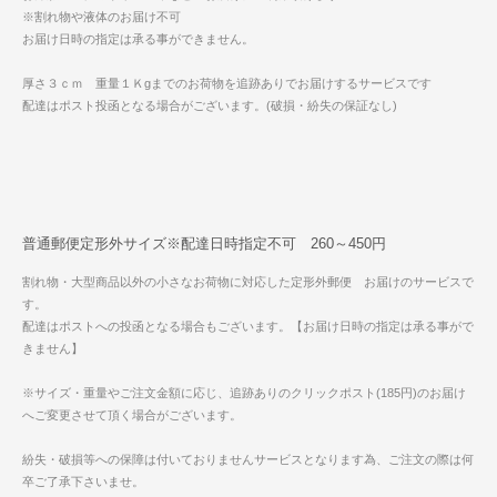
※割れ物や液体のお届け不可
お届け日時の指定は承る事ができません。
厚さ３ｃｍ 重量１Ｋgまでのお荷物を追跡ありでお届けするサービスです
配達はポスト投函となる場合がございます。(破損・紛失の保証なし)
普通郵便定形外サイズ※配達日時指定不可 260～450円
割れ物・大型商品以外の小さなお荷物に対応した定形外郵便 お届けのサービスで
す。
配達はポストへの投函となる場合もございます。【お届け日時の指定は承る事がで
きません】
※サイズ・重量やご注文金額に応じ、追跡ありのクリックポスト(185円)のお届け
へご変更させて頂く場合がございます。
紛失・破損等への保障は付いておりませんサービスとなります為、ご注文の際は何
卒ご了承下さいませ。