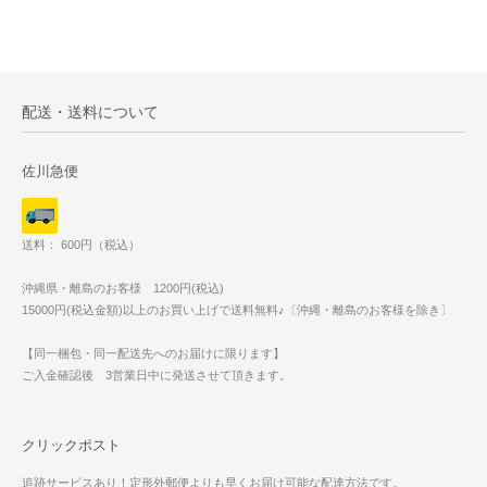
配送・送料について
佐川急便
送料： 600円（税込）
沖縄県・離島のお客様 1200円(税込)
15000円(税込金額)以上のお買い上げで送料無料♪〔沖縄・離島のお客様を除き〕
【同一梱包・同一配送先へのお届けに限ります】
ご入金確認後 3営業日中に発送させて頂きます。
クリックポスト
追跡サービスあり！定形外郵便よりも早くお届け可能な配達方法です。