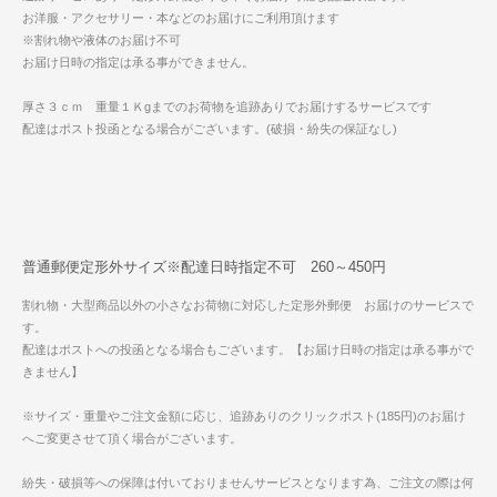
お洋服・アクセサリー・本などのお届けにご利用頂けます
※割れ物や液体のお届け不可
お届け日時の指定は承る事ができません。
厚さ３ｃｍ 重量１Ｋgまでのお荷物を追跡ありでお届けするサービスです
配達はポスト投函となる場合がございます。(破損・紛失の保証なし)
普通郵便定形外サイズ※配達日時指定不可 260～450円
割れ物・大型商品以外の小さなお荷物に対応した定形外郵便 お届けのサービスで
す。
配達はポストへの投函となる場合もございます。【お届け日時の指定は承る事がで
きません】
※サイズ・重量やご注文金額に応じ、追跡ありのクリックポスト(185円)のお届け
へご変更させて頂く場合がございます。
紛失・破損等への保障は付いておりませんサービスとなります為、ご注文の際は何