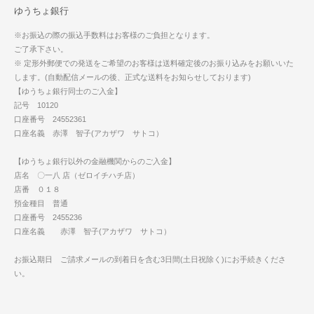
ゆうちょ銀行
※お振込の際の振込手数料はお客様のご負担となります。
ご了承下さい。
※ 定形外郵便での発送をご希望のお客様は送料確定後のお振り込みをお願いいた
します。(自動配信メールの後、正式な送料をお知らせしております)
【ゆうちょ銀行同士のご入金】
記号 10120
口座番号 24552361
口座名義 赤澤 智子(アカザワ サトコ）
【ゆうちょ銀行以外の金融機関からのご入金】
店名 〇一八 店（ゼロイチハチ店）
店番 ０１８
預金種目 普通
口座番号 2455236
口座名義 赤澤 智子(アカザワ サトコ）
お振込期日 ご請求メールの到着日を含む3日間(土日祝除く)にお手続きくださ
い。