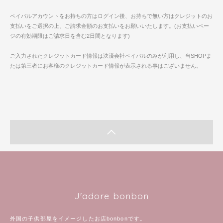
ペイパルアカウントをお持ちの方はログイン後、お持ちで無い方はクレジットのお
支払いをご選択の上、ご請求金額のお支払いをお願いいたします。(お支払いペー
ジの有効期限はご請求日を含む2日間となります)
ご入力されたクレジットカード情報は決済会社ペイパルのみが利用し、当SHOPま
たは第三者にお客様のクレジットカード情報が表示される事はございません。
J'adore bonbon
外国の子供部屋をイメージしたお店bonbonです。