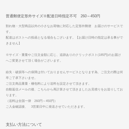
普通郵便定形外サイズ※配達日時指定不可 260～450円
割れ物・大型商品以外の小さなお荷物に対応した定形外郵便 お届けのサービスで
す。
配達はポストへの投函となる場合もございます。【お届け日時の指定は承る事がで
きません】
※サイズ・重量やご注文金額に応じ、追跡ありのクリックポスト(185円)のお届け
へご変更させて頂く場合がございます。
紛失・破損等への保障は付いておりませんサービスとなります為、ご注文の際は何
卒ご了承下さいませ。
ご注文商品重量・梱包料により送料を設定させて頂きます。
自動返信メールの後、こちらから再計算させて頂きましたお見積りをお送りしてお
ります。
（送料は全国一律 260円～450円）
ご入金確認後、 3営業日中に発送させていただきます。
支払い方法について