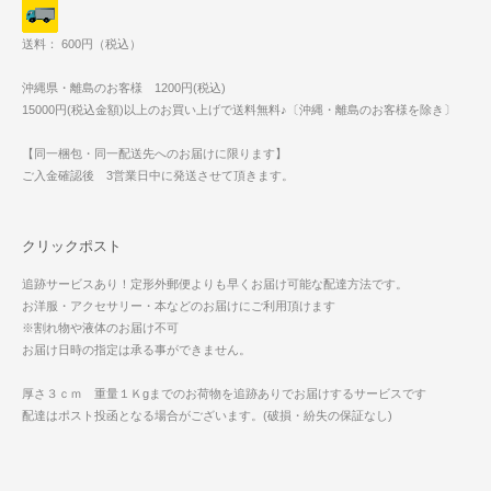
送料： 600円（税込）
沖縄県・離島のお客様 1200円(税込)
15000円(税込金額)以上のお買い上げで送料無料♪〔沖縄・離島のお客様を除き〕
【同一梱包・同一配送先へのお届けに限ります】
ご入金確認後 3営業日中に発送させて頂きます。
クリックポスト
追跡サービスあり！定形外郵便よりも早くお届け可能な配達方法です。
お洋服・アクセサリー・本などのお届けにご利用頂けます
※割れ物や液体のお届け不可
お届け日時の指定は承る事ができません。
厚さ３ｃｍ 重量１Ｋgまでのお荷物を追跡ありでお届けするサービスです
配達はポスト投函となる場合がございます。(破損・紛失の保証なし)