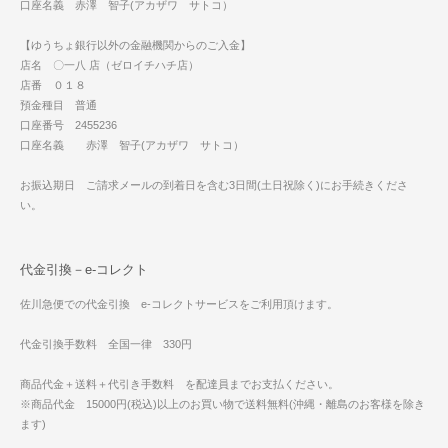
口座名義 赤澤 智子(アカザワ サトコ）
【ゆうちょ銀行以外の金融機関からのご入金】
店名 〇一八 店（ゼロイチハチ店）
店番 ０１８
預金種目 普通
口座番号 2455236
口座名義 赤澤 智子(アカザワ サトコ）
お振込期日 ご請求メールの到着日を含む3日間(土日祝除く)にお手続きくださ
い。
代金引換－e-コレクト
佐川急便での代金引換 e-コレクトサービスをご利用頂けます。
代金引換手数料 全国一律 330円
商品代金＋送料＋代引き手数料 を配達員までお支払ください。
※商品代金 15000円(税込)以上のお買い物で送料無料(沖縄・離島のお客様を除き
ます)